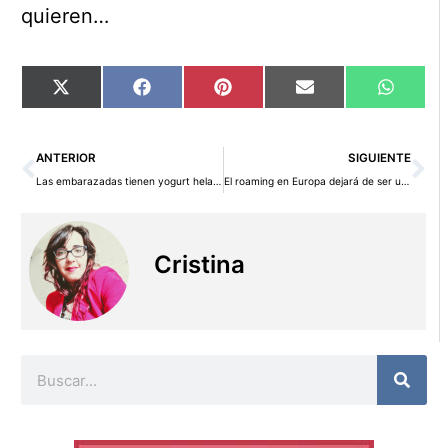
quieren…
Compartir
Compartir
Compartir
Compartir
Compart
X
Facebook
Pinterest
Email
WhatsA
en
en
en
en
en
(Twitter)
Ant
Si
ANTERIOR
SIGUIENTE
Las embarazadas tienen yogurt helado gratis todo el verano en Llao Llao
El roaming en Europa dejará de ser un problema de dinero
Cristina
Buscar