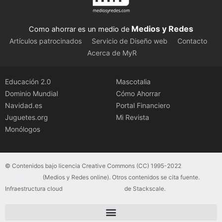
Medios y Redes
Como ahorrar es un medio de
Artículos patrocinados
Servicio de Diseño web
Contacto
Acerca de MyR
Educación 2.0
Mascotalia
Dominio Mundial
Cómo Ahorrar
Navidad.es
Portal Financiero
Juguetes.org
Mi Revista
Monólogos
© Contenidos bajo licencia Creative Commons (CC) 1995-2022
Color Vivo
Internet, SLU
(Medios y Redes online). Otros contenidos se cita fuente.
Infraestructura cloud
servidores dedicados
de Stackscale.