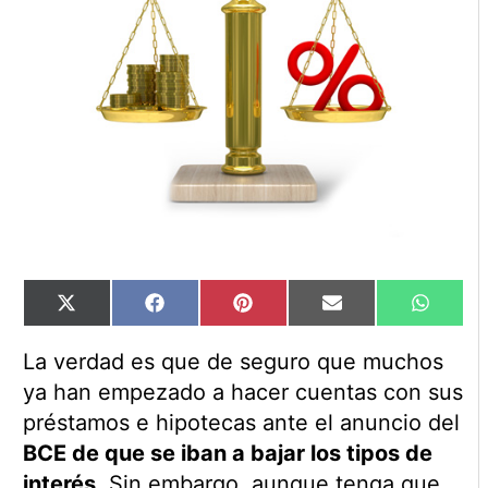
Compartir
Compartir
Compartir
Compartir
Compart
X
Facebook
Pinterest
Email
WhatsA
en
en
en
en
en
(Twitter)
La verdad es que de seguro que muchos
ya han empezado a hacer cuentas con sus
préstamos e hipotecas ante el anuncio del
BCE de que se iban a bajar los tipos de
interés
. Sin embargo, aunque tenga que