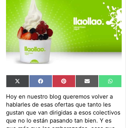
Compartir
Compartir
Compartir
Compartir
Compart
X
Facebook
Pinterest
Email
WhatsA
en
en
en
en
en
(Twitter)
Hoy en nuestro blog queremos volver a
hablarles de esas ofertas que tanto les
gustan que van dirigidas a esos colectivos
que no lo están pasando tan bien. Y es