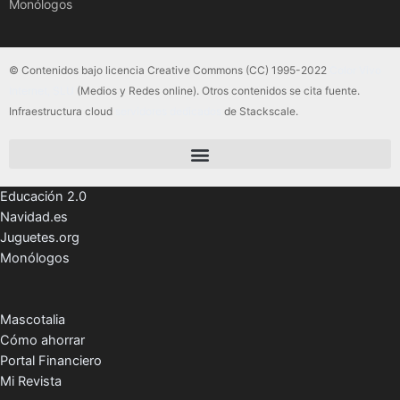
Monólogos
© Contenidos bajo licencia Creative Commons (CC) 1995-2022
Color Vivo
Internet, SLU
(Medios y Redes online). Otros contenidos se cita fuente.
Infraestructura cloud
servidores dedicados
de Stackscale.
Educación 2.0
Navidad.es
Juguetes.org
Monólogos
Mascotalia
Cómo ahorrar
Portal Financiero
Mi Revista