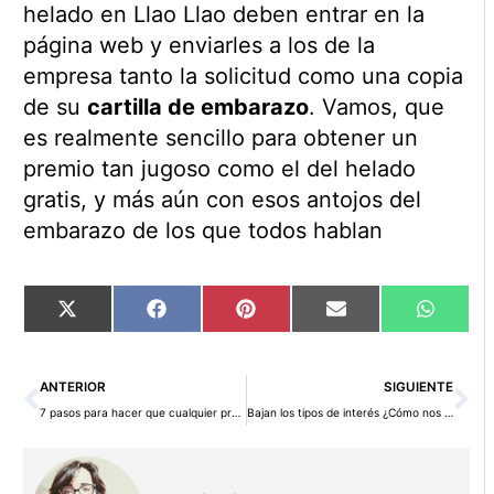
helado en Llao Llao deben entrar en la
página web y enviarles a los de la
empresa tanto la solicitud como una copia
de su
cartilla de embarazo
. Vamos, que
es realmente sencillo para obtener un
premio tan jugoso como el del helado
gratis, y más aún con esos antojos del
embarazo de los que todos hablan
Compartir
Compartir
Compartir
Compartir
Compart
X
Facebook
Pinterest
Email
WhatsA
en
en
en
en
en
(Twitter)
Ant
Si
ANTERIOR
SIGUIENTE
7 pasos para hacer que cualquier presupuesto sea más rentable
Bajan los tipos de interés ¿Cómo nos afectará?