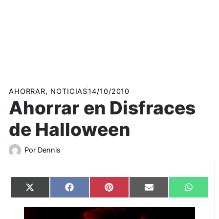
AHORRAR
,
NOTICIAS
14/10/2010
Ahorrar en Disfraces
de Halloween
Por
Dennis
Compartir
Compartir
Compartir
Compartir
Compart
X
Facebook
Pinterest
Email
WhatsA
en
en
en
en
en
(Twitter)