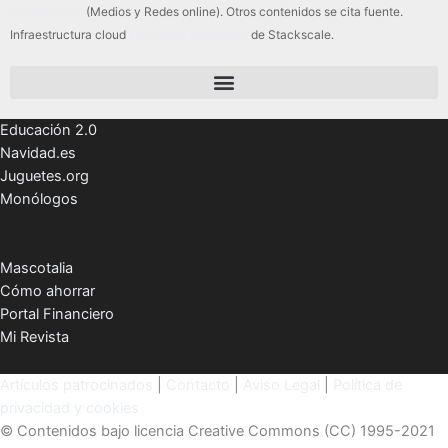
Internet, SLU
(Medios y Redes online). Otros contenidos se cita fuente.
Infraestructura cloud
servidores dedicados
de Stackscale.
Educación 2.0
Navidad.es
Juguetes.org
Monólogos
Mascotalia
Cómo ahorrar
Portal Financiero
Mi Revista
Artículos patrocinados
|
Contacto
|
Aviso Legal
|
Política de
privacidad y cookies
© Contenidos bajo licencia Creative Commons (CC) 1995-2021