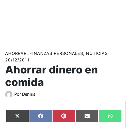
AHORRAR
,
FINANZAS PERSONALES
,
NOTICIAS
20/12/2011
Ahorrar dinero en
comida
Por
Dennis
Compartir
Compartir
Compartir
Compartir
Compart
X
Facebook
Pinterest
Email
WhatsA
en
en
en
en
en
(Twitter)