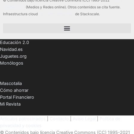
© Contenidos bajo licencia Creative Commons (CC) 1995-2022
Color Vivo
Internet, SLU
(Medios y Redes online). Otros contenidos se cita fuente.
Infraestructura cloud
servidores dedicados
de Stackscale.
Educación 2.0
Navidad.es
Juguetes.org
Monólogos
Mascotalia
Cómo ahorrar
Portal Financiero
Mi Revista
Artículos patrocinados
|
Contacto
|
Aviso Legal
|
Política de
privacidad y cookies
© Contenidos bajo licencia Creative Commons (CC) 1995-2021