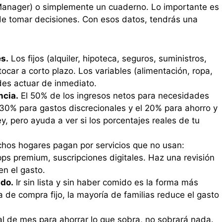
Manager) o simplemente un cuaderno. Lo importante es
e tomar decisiones. Con esos datos, tendrás una
es.
Los fijos (alquiler, hipoteca, seguros, suministros,
tocar a corto plazo. Los variables (alimentación, ropa,
des actuar de inmediato.
ncia.
El 50% de los ingresos netos para necesidades
l 30% para gastos discrecionales y el 20% para ahorro y
, pero ayuda a ver si los porcentajes reales de tu
os hogares pagan por servicios que no usan:
ps premium, suscripciones digitales. Haz una revisión
en el gasto.
ado.
Ir sin lista y sin haber comido es la forma más
a de compra fijo, la mayoría de familias reduce el gasto
al de mes para ahorrar lo que sobra, no sobrará nada.