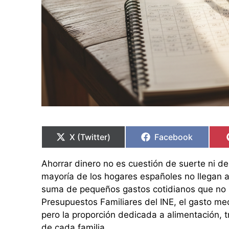
Compartir
Compartir
Compartir
Compartir
en
en
en
en
X (Twitter)
Facebook
Ahorrar dinero no es cuestión de suerte ni d
mayoría de los hogares españoles no llegan a 
suma de pequeños gastos cotidianos que no s
Presupuestos Familiares del INE, el gasto me
pero la proporción dedicada a alimentación, 
de cada familia.