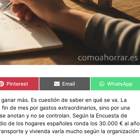
Compartir
Compartir
Compartir
Compartir
Compartir
Compartir
en
en
en
en
en
en
Pinterest
Email
WhatsApp
e ganar más. Es cuestión de saber en qué se va. La
fin de mes por gastos extraordinarios, sino por una
e anotan y no se controlan. Según la Encuesta de
dio de los hogares españoles ronda los 30.000 € al año
transporte y vivienda varía mucho según la organización