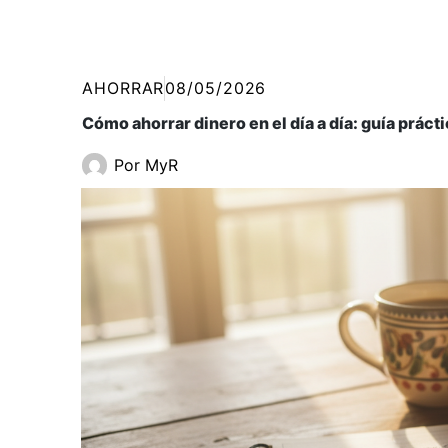
AHORRAR
08/05/2026
Cómo ahorrar dinero en el día a día: guía práct
Por
MyR