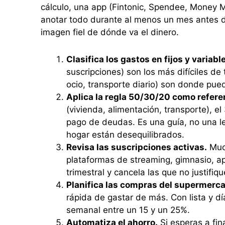
cálculo, una app (Fintonic, Spendee, Money 
anotar todo durante al menos un mes antes d
imagen fiel de dónde va el dinero.
Clasifica los gastos en fijos y variabl
suscripciones) son los más difíciles de 
ocio, transporte diario) son donde pue
Aplica la regla 50/30/20 como refere
(vivienda, alimentación, transporte), e
pago de deudas. Es una guía, no una ley
hogar están desequilibrados.
Revisa las suscripciones activas.
Much
plataformas de streaming, gimnasio, ap
trimestral y cancela las que no justifiqu
Planifica las compras del supermerc
rápida de gastar de más. Con lista y dí
semanal entre un 15 y un 25%.
Automatiza el ahorro.
Si esperas a fin