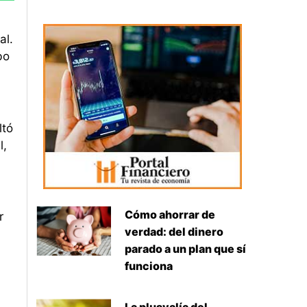
al.
bo
ltó
l,
Cómo ahorrar de
r
verdad: del dinero
parado a un plan que sí
funciona