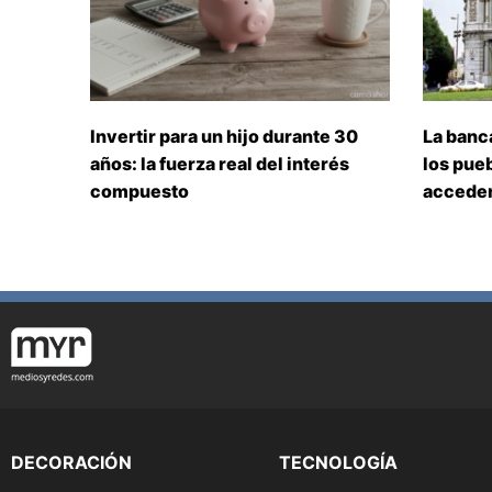
Invertir para un hijo durante 30
La banc
años: la fuerza real del interés
los pueb
compuesto
acceden
DECORACIÓN
TECNOLOGÍA