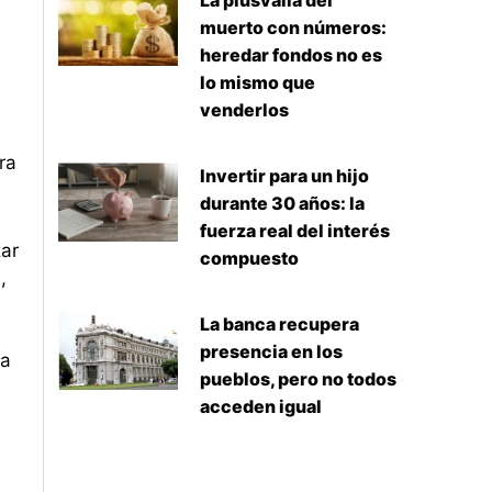
La plusvalía del
muerto con números:
heredar fondos no es
lo mismo que
venderlos
ra
Invertir para un hijo
durante 30 años: la
fuerza real del interés
zar
compuesto
,
La banca recupera
presencia en los
 a
pueblos, pero no todos
acceden igual