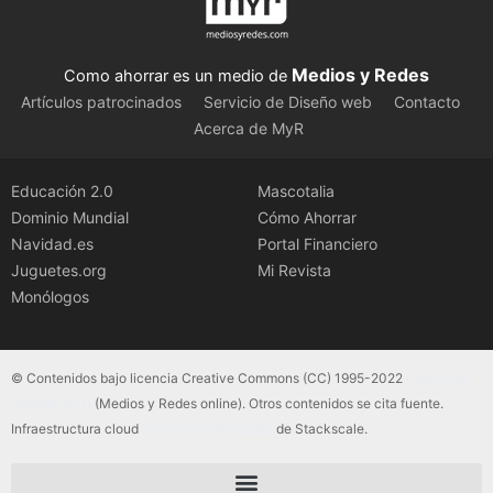
Medios y Redes
Como ahorrar es un medio de
Artículos patrocinados
Servicio de Diseño web
Contacto
Acerca de MyR
Educación 2.0
Mascotalia
Dominio Mundial
Cómo Ahorrar
Navidad.es
Portal Financiero
Juguetes.org
Mi Revista
Monólogos
© Contenidos bajo licencia Creative Commons (CC) 1995-2022
Color Vivo
Internet, SLU
(Medios y Redes online). Otros contenidos se cita fuente.
Infraestructura cloud
servidores dedicados
de Stackscale.