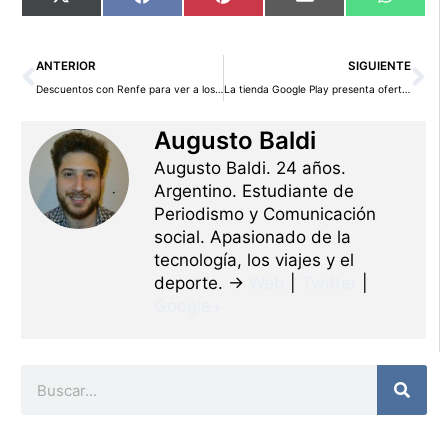
Compartir
Compartir
Compartir
Compartir
Compart
X
Facebook
Pinterest
Email
WhatsA
en
en
en
en
en
(Twitter)
Ant
Si
ANTERIOR
SIGUIENTE
Descuentos con Renfe para ver a los Rolling Stones en Madrid
La tienda Google Play presenta ofertas para Semana Santa
Augusto Baldi
Augusto Baldi. 24 años.
Argentino. Estudiante de
Periodismo y Comunicación
social. Apasionado de la
tecnología, los viajes y el
deporte. →
Web
|
Twitter
|
Google+
Buscar