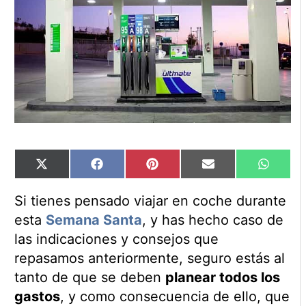
Compartir
Compartir
Compartir
Compartir
Compart
X
Facebook
Pinterest
Email
WhatsA
en
en
en
en
en
(Twitter)
Si tienes pensado viajar en coche durante
esta
Semana Santa
, y has hecho caso de
las indicaciones y consejos que
repasamos anteriormente, seguro estás al
tanto de que se deben
planear todos los
gastos
, y como consecuencia de ello, que