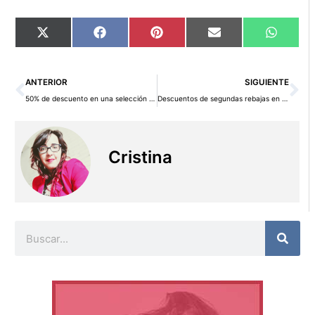
Compartir
Compartir
Compartir
Compartir
Compart
X
Facebook
Pinterest
Email
WhatsA
en
en
en
en
en
(Twitter)
Ant
Si
ANTERIOR
SIGUIENTE
50% de descuento en una selección de videojuegos en Juguetilandia
Descuentos de segundas rebajas en Kiabi
Cristina
Buscar