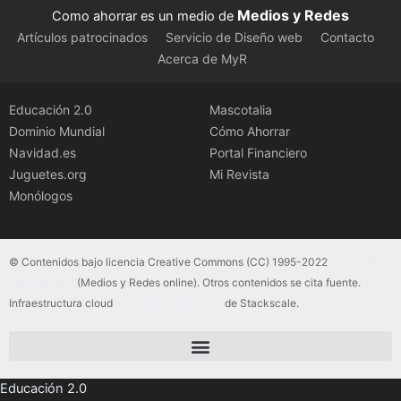
Medios y Redes
Como ahorrar es un medio de
Artículos patrocinados
Servicio de Diseño web
Contacto
Acerca de MyR
Educación 2.0
Mascotalia
Dominio Mundial
Cómo Ahorrar
Navidad.es
Portal Financiero
Juguetes.org
Mi Revista
Monólogos
© Contenidos bajo licencia Creative Commons (CC) 1995-2022
Color Vivo
Internet, SLU
(Medios y Redes online). Otros contenidos se cita fuente.
Infraestructura cloud
servidores dedicados
de Stackscale.
Educación 2.0