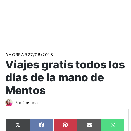
AHORRAR
27/06/2013
Viajes gratis todos los
días de la mano de
Mentos
Por
Cristina
Compartir
Compartir
Compartir
Compartir
Compart
X
Facebook
Pinterest
Email
WhatsA
en
en
en
en
en
(Twitter)