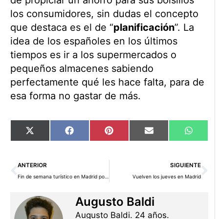
de propiciar un ahorro para sus bolsillos
los consumidores, sin dudas el concepto
que destaca es el de “
planificación
”. La
idea de los españoles en los últimos
tiempos es ir a los supermercados o
pequeños almacenes sabiendo
perfectamente qué les hace falta, para de
esa forma no gastar de más.
Compartir
Compartir
Compartir
Compartir
Compart
X
Facebook
Pinterest
Email
WhatsA
en
en
en
en
en
(Twitter)
Ant
Si
ANTERIOR
SIGUIENTE
Fin de semana turístico en Madrid por 30 euros, ¿es posible?
Vuelven los jueves en Madrid
Augusto Baldi
Augusto Baldi. 24 años.