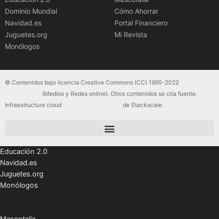
Dominio Mundial
Cómo Ahorrar
Navidad.es
Portal Financiero
Juguetes.org
Mi Revista
Monólogos
© Contenidos bajo licencia Creative Commons (CC) 1995-2022
Color Vivo
Internet, SLU
(Medios y Redes online). Otros contenidos se cita fuente.
Infraestructura cloud
servidores dedicados
de Stackscale.
Educación 2.0
Navidad.es
Juguetes.org
Monólogos
Mascotalia