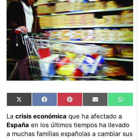
Compartir
Compartir
Compartir
Compartir
Compart
X
Facebook
Pinterest
Email
WhatsA
en
en
en
en
en
(Twitter)
La
crisis económica
que ha afectado a
España
en los últimos tiempos ha llevado
a muchas familias españolas a cambiar sus