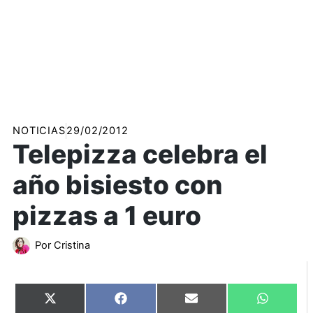
NOTICIAS
29/02/2012
Telepizza celebra el
año bisiesto con
pizzas a 1 euro
Por
Cristina
Compartir
Compartir
Compartir
Comparti
X
Facebook
Email
WhatsAp
en
en
en
en
(Twitter)