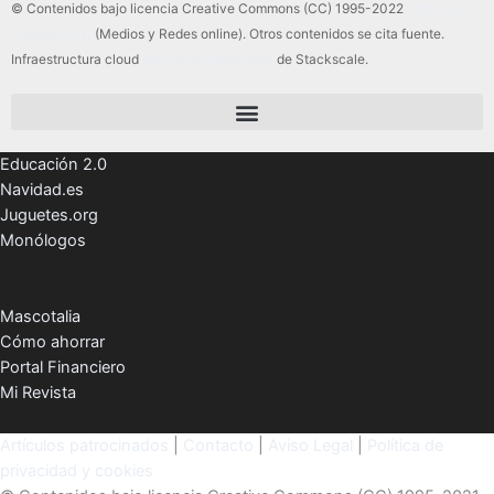
© Contenidos bajo licencia Creative Commons (CC) 1995-2022
Color Vivo
Internet, SLU
(Medios y Redes online). Otros contenidos se cita fuente.
Infraestructura cloud
servidores dedicados
de Stackscale.
Educación 2.0
Navidad.es
Juguetes.org
Monólogos
Mascotalia
Cómo ahorrar
Portal Financiero
Mi Revista
Artículos patrocinados
|
Contacto
|
Aviso Legal
|
Política de
privacidad y cookies