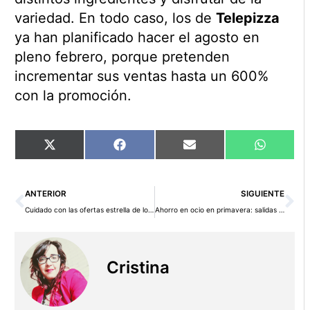
variedad. En todo caso, los de
Telepizza
ya han planificado hacer el agosto en
pleno febrero, porque pretenden
incrementar sus ventas hasta un 600%
con la promoción.
Compartir
Compartir
Compartir
Comparti
X
Facebook
Email
WhatsAp
en
en
en
en
(Twitter)
Ant
Si
ANTERIOR
SIGUIENTE
Cuidado con las ofertas estrella de los supermercados
Ahorro en ocio en primavera: salidas con la familia
Cristina