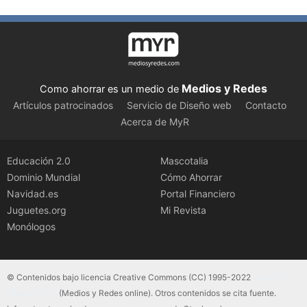
Medios y Redes
Como ahorrar es un medio de
Artículos patrocinados
Servicio de Diseño web
Contacto
Acerca de MyR
Educación 2.0
Mascotalia
Dominio Mundial
Cómo Ahorrar
Navidad.es
Portal Financiero
Juguetes.org
Mi Revista
Monólogos
© Contenidos bajo licencia Creative Commons (CC) 1995-2022
Color Vivo
Internet, SLU
(Medios y Redes online). Otros contenidos se cita fuente.