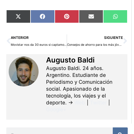
Compartir
Compartir
Compartir
Compartir
Compart
X
Facebook
Pinterest
Email
WhatsA
en
en
en
en
en
(Twitter)
Ant
Si
ANTERIOR
SIGUIENTE
Movistar nos da 30 euros si captamos otro cliente
Consejos de ahorro para los más jóvenes
Augusto Baldi
Augusto Baldi. 24 años.
Argentino. Estudiante de
Periodismo y Comunicación
social. Apasionado de la
tecnología, los viajes y el
deporte. →
Web
|
Twitter
|
Google+
Buscar