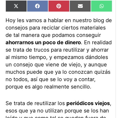
Compartir
Compartir
Compartir
Compartir
Compart
X
Facebook
Pinterest
Email
WhatsA
en
en
en
en
en
(Twitter)
Hoy les vamos a hablar en nuestro blog de
consejos para reciclar ciertos materiales
de tal manera que podamos conseguir
ahorrarnos un poco de dinero
. En realidad
se trata de trucos para reutilizar y ahorrar
al mismo tiempo, y empezamos dándoles
un consejo que viene de viejo, y aunque
muchos puede que ya lo conozcan quizás
no todos, así que se lo voy a contar,
porque es algo realmente sencillo.
Se trata de reutilizar los
periódicos viejos
,
esos que ya no utilizan porque se los han