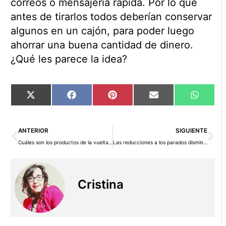
correos o mensajería rápida. Por lo que
antes de tirarlos todos deberían conservar
algunos en un cajón, para poder luego
ahorrar una buena cantidad de dinero.
¿Qué les parece la idea?
Compartir
Compartir
Compartir
Compartir
Compart
X
Facebook
Pinterest
Email
WhatsA
en
en
en
en
en
(Twitter)
Ant
Si
ANTERIOR
SIGUIENTE
Cuáles son los productos de la vuelta al cole que pasan a tener un iVA del 21%
Las reducciones a los parados disminuyen sus pagos en 2677 euros al año
Cristina