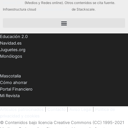
Internet, SLU
(Medios y Redes online). Otros contenidos se cita fuente.
Infraestructura cloud
servidores dedicados
de Stackscale.
Educación 2.0
Navidad.es
Juguetes.org
Monólogos
Mascotalia
Cómo ahorrar
Portal Financiero
Mi Revista
Artículos patrocinados
|
Contacto
|
Aviso Legal
|
Política de
privacidad y cookies
© Contenidos bajo licencia Creative Commons (CC) 1995-2021