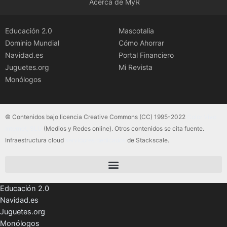
Acerca de MyR
Educación 2.0
Mascotalia
Dominio Mundial
Cómo Ahorrar
Navidad.es
Portal Financiero
Juguetes.org
Mi Revista
Monólogos
© Contenidos bajo licencia Creative Commons (CC) 1995-2022
Color Vivo
Internet, SLU
(Medios y Redes online). Otros contenidos se cita fuente.
Infraestructura cloud
servidores dedicados
de Stackscale.
Educación 2.0
Navidad.es
Juguetes.org
Monólogos