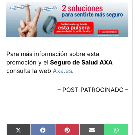
Para más información sobre esta
promoción y el
Seguro de Salud AXA
consulta la web
Axa.es
.
– POST PATROCINADO –
Compartir
Compartir
Compartir
Compartir
Compart
X
Facebook
Pinterest
Email
WhatsA