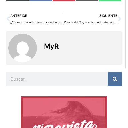
en
en
en
en
en
(Twitter)
Ant
Si
ANTERIOR
SIGUIENTE
¿Cómo sacar más dinero al coche usado cuando lo vendemos?
Oferta del Día, el último método de ahorro en Amazon
MyR
Buscar