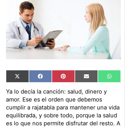
Compartir
Compartir
Compartir
Compartir
Compart
X
Facebook
Pinterest
Email
WhatsA
en
en
en
en
en
(Twitter)
Ya lo decía la canción: salud, dinero y
amor. Ese es el orden que debemos
cumplir a rajatabla para mantener una vida
equilibrada, y sobre todo, porque la salud
es lo que nos permite disfrutar del resto. A