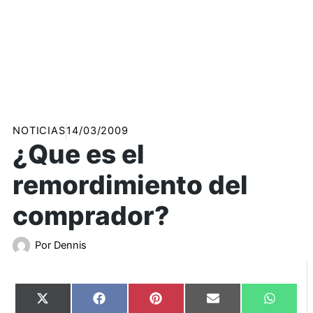
NOTICIAS
14/03/2009
¿Que es el
remordimiento del
comprador?
Por
Dennis
Compartir
Compartir
Compartir
Compartir
Compart
X
Facebook
Pinterest
Email
WhatsA
en
en
en
en
en
(Twitter)