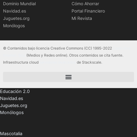
Dominio Mundial
Cómo Ahorrar
Navidad.es
Portal Financiero
Juguetes.org
Mi Revista
Monólogos
© Contenidos bajo licencia Creative Commons (CC) 1995-2022
Color Vivo
Internet, SLU
(Medios y Redes online). Otros contenidos se cita fuente.
Infraestructura cloud
servidores dedicados
de Stackscale.
Educación 2.0
Navidad.es
Juguetes.org
Monólogos
Mascotalia