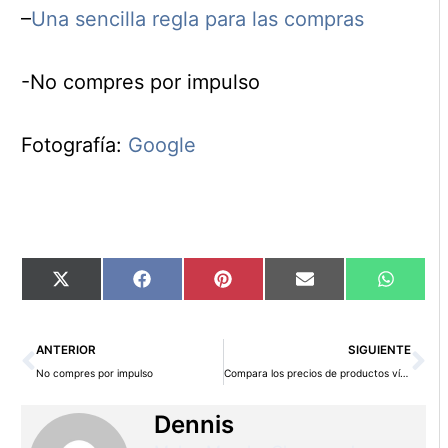
–
Una sencilla regla para las compras
-No compres por impulso
Fotografía:
Google
Compartir
Compartir
Compartir
Compartir
Compart
X
Facebook
Pinterest
Email
WhatsA
en
en
en
en
en
(Twitter)
Ant
Si
ANTERIOR
SIGUIENTE
No compres por impulso
Compara los precios de productos vía Internet
Dennis