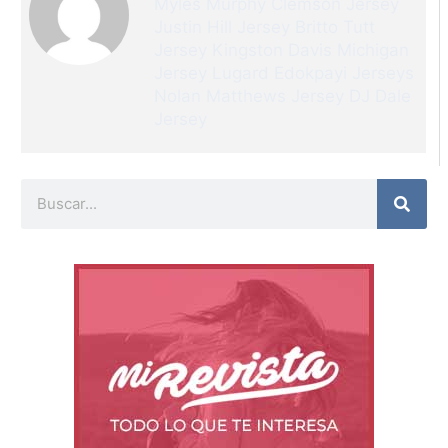
Myles Murphy Clemson Jersey
Justin Hill Jersey
Britto Tutt
Jersey
Kingston Davis Michigan
Jersey
Lugard Edokpayi Jerseys
Nolan Matthews Jersey
DJ Dale
Jersey
Buscar