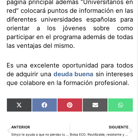
página principal además “Universitarios en
red” colocará puntos de información en las
diferentes universidades españolas para
orientar a los jóvenes sobre como
participar en el programa además de todas
las ventajas del mismo.
Es una excelente oportunidad para todos
de adquirir una
deuda buena
sin intereses
que colabore en la formación profesional.
Compartir
Compartir
Compartir
Compartir
Compart
X
Facebook
Pinterest
Email
WhatsA
en
en
en
en
en
(Twitter)
Ant
Si
ANTERIOR
SIGUIENTE
Simyo te ayuda a que no pierdas tu número móvil
Bolsa ECO. Reutilizable, resistente y reciclable