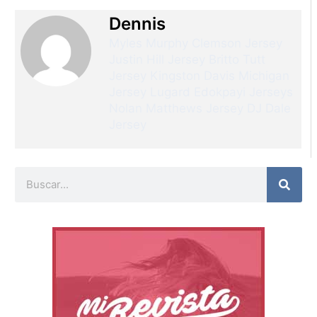
Dennis
Myles Murphy Clemson Jersey
Justin Hill Jersey
Britto Tutt
Jersey
Kingston Davis Michigan
Jersey
Lugard Edokpayi Jerseys
Nolan Matthews Jersey
DJ Dale
Jersey
Buscar