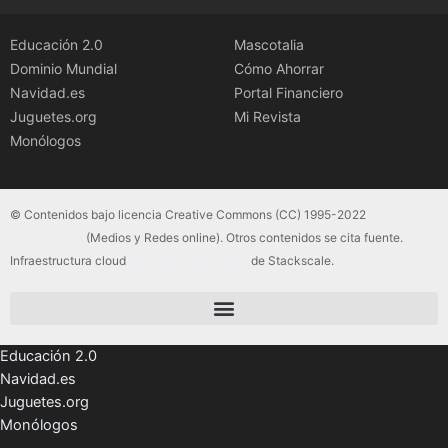
Educación 2.0
Mascotalia
Dominio Mundial
Cómo Ahorrar
Navidad.es
Portal Financiero
Juguetes.org
Mi Revista
Monólogos
© Contenidos bajo licencia Creative Commons (CC) 1995-2022
Color Vivo
Internet, SLU
(Medios y Redes online). Otros contenidos se cita fuente.
Infraestructura cloud
servidores dedicados
de Stackscale.
Educación 2.0
Navidad.es
Juguetes.org
Monólogos