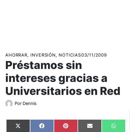
AHORRAR
,
INVERSIÓN
,
NOTICIAS
03/11/2009
Préstamos sin
intereses gracias a
Universitarios en Red
Por
Dennis
Compartir
Compartir
Compartir
Compartir
Compart
X
Facebook
Pinterest
Email
WhatsA
en
en
en
en
en
(Twitter)