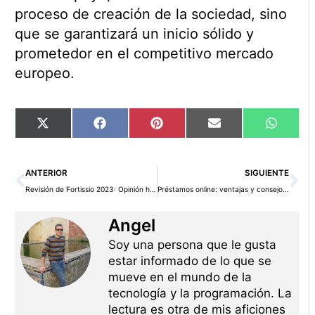
proceso de creación de la sociedad, sino
que se garantizará un inicio sólido y
prometedor en el competitivo mercado
europeo.
Compartir
Compartir
Compartir
Compartir
Compart
X
Facebook
Pinterest
Email
WhatsA
en
en
en
en
en
(Twitter)
Ant
Si
ANTERIOR
SIGUIENTE
Revisión de Fortissio 2023: Opinión honesta sobre el CFD bróker
Préstamos online: ventajas y consejos para elegir el más adecuado
Angel
Soy una persona que le gusta
estar informado de lo que se
mueve en el mundo de la
tecnología y la programación. La
lectura es otra de mis aficiones