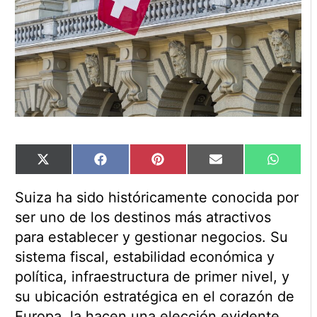
Compartir
Compartir
Compartir
Compartir
Compart
X
Facebook
Pinterest
Email
WhatsA
en
en
en
en
en
(Twitter)
Suiza ha sido históricamente conocida por
ser uno de los destinos más atractivos
para establecer y gestionar negocios. Su
sistema fiscal, estabilidad económica y
política, infraestructura de primer nivel, y
su ubicación estratégica en el corazón de
Europa, la hacen una elección evidente