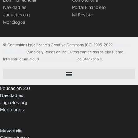
Navidad.es
Portal Financiero
Juguetes.org
Mi Revista
Monólogos
© Contenidos bajo licencia Creative Commons (CC) 1995-2022
Color Vivo
Internet, SLU
(Medios y Redes online). Otros contenidos se cita fuente.
Infraestructura cloud
servidores dedicados
de Stackscale.
Educación 2.0
Navidad.es
Juguetes.org
Monólogos
Mascotalia
Cómo ahorrar