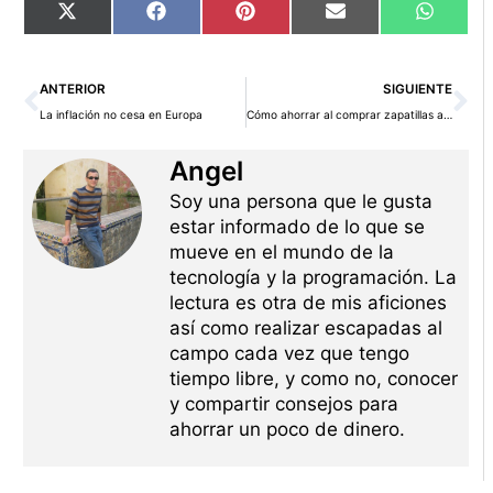
Compartir
Compartir
Compartir
Compartir
Compart
X
Facebook
Pinterest
Email
WhatsA
en
en
en
en
en
(Twitter)
Ant
Si
ANTERIOR
SIGUIENTE
La inflación no cesa en Europa
Cómo ahorrar al comprar zapatillas a los niños
Angel
Soy una persona que le gusta
estar informado de lo que se
mueve en el mundo de la
tecnología y la programación. La
lectura es otra de mis aficiones
así como realizar escapadas al
campo cada vez que tengo
tiempo libre, y como no, conocer
y compartir consejos para
ahorrar un poco de dinero.