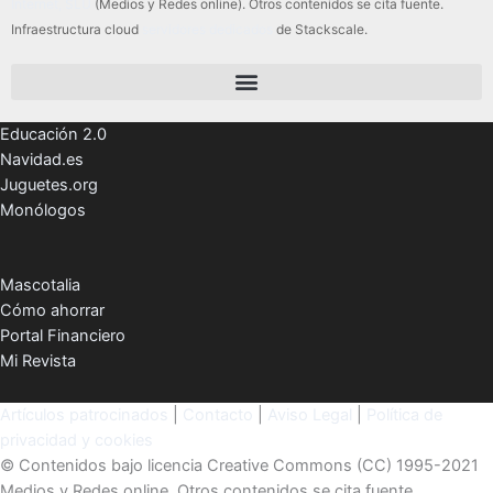
Internet, SLU
(Medios y Redes online). Otros contenidos se cita fuente.
Infraestructura cloud
servidores dedicados
de Stackscale.
Educación 2.0
Navidad.es
Juguetes.org
Monólogos
Mascotalia
Cómo ahorrar
Portal Financiero
Mi Revista
Artículos patrocinados
|
Contacto
|
Aviso Legal
|
Política de
privacidad y cookies
© Contenidos bajo licencia Creative Commons (CC) 1995-2021
Medios y Redes online. Otros contenidos se cita fuente.