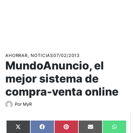
AHORRAR
,
NOTICIAS
07/02/2013
MundoAnuncio, el
mejor sistema de
compra-venta online
Por
MyR
Compartir
Compartir
Compartir
Compartir
Compart
X
Facebook
Pinterest
Email
WhatsA
en
en
en
en
en
(Twitter)