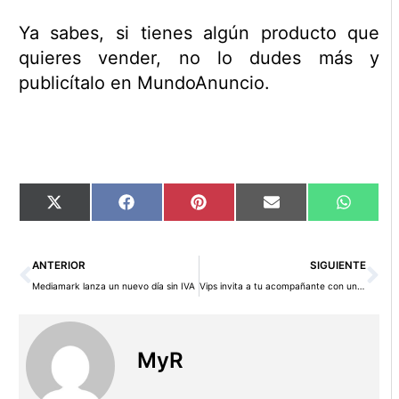
Ya sabes, si tienes algún producto que
quieres vender, no lo dudes más y
publicítalo en MundoAnuncio.
Compartir
Compartir
Compartir
Compartir
Compart
X
Facebook
Pinterest
Email
WhatsA
en
en
en
en
en
(Twitter)
Ant
Si
ANTERIOR
SIGUIENTE
Mediamark lanza un nuevo día sin IVA
Vips invita a tu acompañante con un 2×1 en cenas para todo febrero
MyR