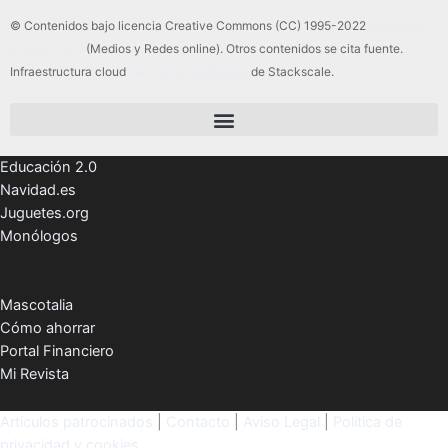
© Contenidos bajo licencia Creative Commons (CC) 1995-2022
Color Vivo
Internet, SLU
(Medios y Redes online). Otros contenidos se cita fuente.
Infraestructura cloud
servidores dedicados
de Stackscale.
Educación 2.0
Navidad.es
Juguetes.org
Monólogos
Mascotalia
Cómo ahorrar
Portal Financiero
Mi Revista
Artículos patrocinados
|
Contacto
|
Aviso Legal
|
Política de
privacidad y cookies