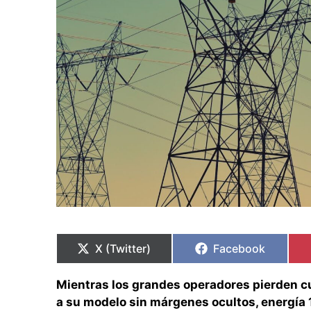
Compartir
Compartir
Compartir
Compartir
en
en
en
en
X (Twitter)
Facebook
Mientras los grandes operadores pierden c
a su modelo sin márgenes ocultos, energía 