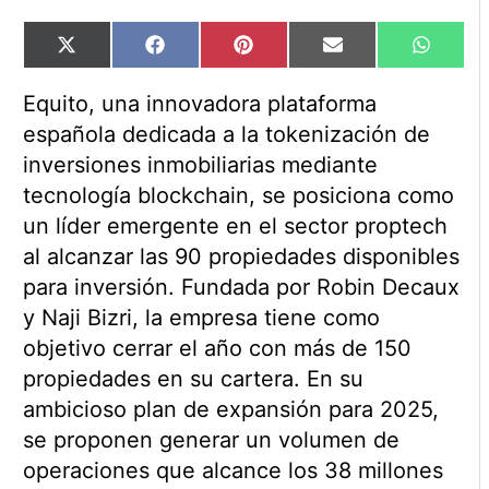
Compartir
Compartir
Compartir
Compartir
Compart
X
Facebook
Pinterest
Email
WhatsA
en
en
en
en
en
(Twitter)
Equito, una innovadora plataforma
española dedicada a la tokenización de
inversiones inmobiliarias mediante
tecnología blockchain, se posiciona como
un líder emergente en el sector proptech
al alcanzar las 90 propiedades disponibles
para inversión. Fundada por Robin Decaux
y Naji Bizri, la empresa tiene como
objetivo cerrar el año con más de 150
propiedades en su cartera. En su
ambicioso plan de expansión para 2025,
se proponen generar un volumen de
operaciones que alcance los 38 millones