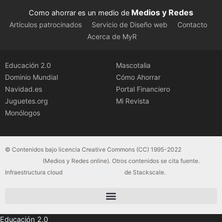
Medios y Redes
Como ahorrar es un medio de
Artículos patrocinados
Servicio de Diseño web
Contacto
Acerca de MyR
Educación 2.0
Mascotalia
Dominio Mundial
Cómo Ahorrar
Navidad.es
Portal Financiero
Juguetes.org
Mi Revista
Monólogos
© Contenidos bajo licencia Creative Commons (CC) 1995-2022
Color Vivo
Internet, SLU
(Medios y Redes online). Otros contenidos se cita fuente.
Infraestructura cloud
servidores dedicados
de Stackscale.
Educación 2.0