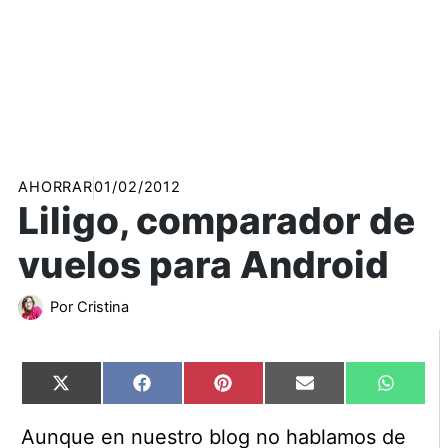
AHORRAR
01/02/2012
Liligo, comparador de
vuelos para Android
Por
Cristina
Compartir
Compartir
Compartir
Compartir
Compart
X
Facebook
Pinterest
Email
WhatsA
en
en
en
en
en
(Twitter)
Aunque en nuestro blog no hablamos de