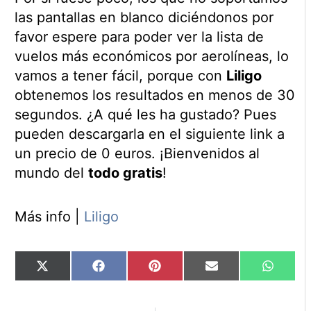
las pantallas en blanco diciéndonos por
favor espere para poder ver la lista de
vuelos más económicos por aerolíneas, lo
vamos a tener fácil, porque con
Liligo
obtenemos los resultados en menos de 30
segundos. ¿A qué les ha gustado? Pues
pueden descargarla en el siguiente link a
un precio de 0 euros. ¡Bienvenidos al
mundo del
todo gratis
!
Más info |
Liligo
Compartir
Compartir
Compartir
Compartir
Compart
X
Facebook
Pinterest
Email
WhatsA
en
en
en
en
en
(Twitter)