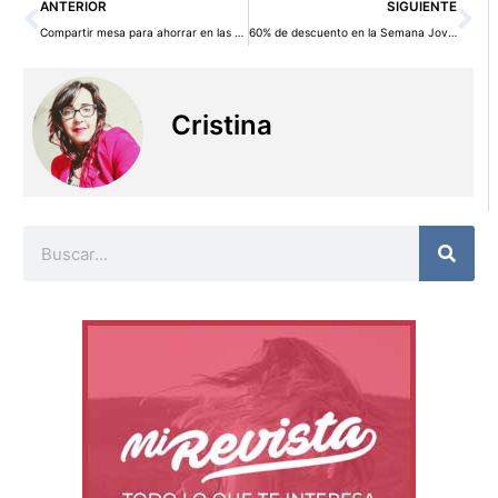
Ant
Si
ANTERIOR
SIGUIENTE
Compartir mesa para ahorrar en las salidas a restaurantes
60% de descuento en la Semana Joven de El Corte Inglés
Cristina
Buscar