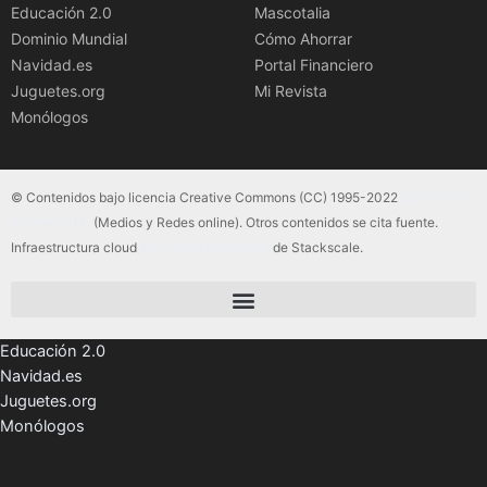
Educación 2.0
Mascotalia
Dominio Mundial
Cómo Ahorrar
Navidad.es
Portal Financiero
Juguetes.org
Mi Revista
Monólogos
© Contenidos bajo licencia Creative Commons (CC) 1995-2022
Color Vivo
Internet, SLU
(Medios y Redes online). Otros contenidos se cita fuente.
Infraestructura cloud
servidores dedicados
de Stackscale.
Educación 2.0
Navidad.es
Juguetes.org
Monólogos