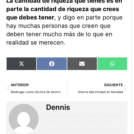
La cantidad de riqueza que tienes es en
parte la cantidad de riqueza que crees
que debes tener
, y digo en parte porque
hay muchas personas que creen que
deben tener mucho más de lo que en
realidad se merecen.
Compartir
Compartir
Compartir
Comparti
X
Facebook
Email
WhatsAp
en
en
en
en
(Twitter)
Ant
Si
ANTERIOR
SIGUIENTE
Madrugar como técnica de ahorro
Ahorra electricidad en Navidad
Dennis
Myles Murphy Clemson Jersey
Justin Hill Jersey
Britto Tutt
Jersey
Kingston Davis Michigan