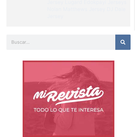
Jersey
Lugard Edokpayi Jerseys
Nolan Matthews Jersey
DJ Dale
Jersey
Buscar