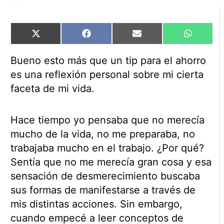
Compartir
Compartir
Compartir
Comparti
X
Facebook
Email
WhatsAp
en
en
en
en
(Twitter)
Bueno esto más que un tip para el ahorro
es una reflexión personal sobre mi cierta
faceta de mi vida.
Hace tiempo yo pensaba que no merecía
mucho de la vida, no me preparaba, no
trabajaba mucho en el trabajo. ¿Por qué?
Sentía que no me merecía gran cosa y esa
sensación de desmerecimiento buscaba
sus formas de manifestarse a través de
mis distintas acciones. Sin embargo,
cuando empecé a leer conceptos de