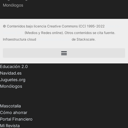
Monólogos
© Contenidos bajo licencia Creative Commons (CC) 1995-2022
Color Vivo
Internet, SLU
(Medios y Redes online). Otros contenidos se cita fuente.
Infraestructura cloud
servidores dedicados
de Stackscale.
Educación 2.0
Navidad.es
Juguetes.org
Monólogos
Mascotalia
Cómo ahorrar
Portal Financiero
Mi Revista