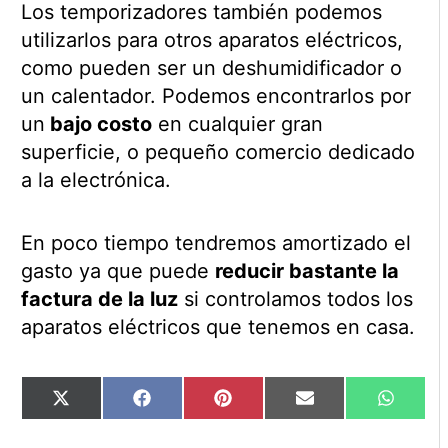
Los temporizadores también podemos
utilizarlos para otros aparatos eléctricos,
como pueden ser un deshumidificador o
un calentador. Podemos encontrarlos por
un
bajo costo
en cualquier gran
superficie, o pequeño comercio dedicado
a la electrónica.
En poco tiempo tendremos amortizado el
gasto ya que puede
reducir bastante la
factura de la luz
si controlamos todos los
aparatos eléctricos que tenemos en casa.
Compartir
Compartir
Compartir
Compartir
Compart
X
Facebook
Pinterest
Email
WhatsA
en
en
en
en
en
(Twitter)