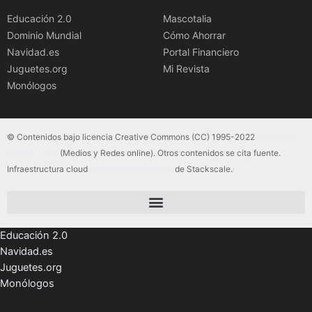
Educación 2.0
Mascotalia
Dominio Mundial
Cómo Ahorrar
Navidad.es
Portal Financiero
Juguetes.org
Mi Revista
Monólogos
© Contenidos bajo licencia Creative Commons (CC) 1995-2022
Color Vivo
Internet, SLU
(Medios y Redes online). Otros contenidos se cita fuente.
Infraestructura cloud
servidores dedicados
de Stackscale.
Educación 2.0
Navidad.es
Juguetes.org
Monólogos