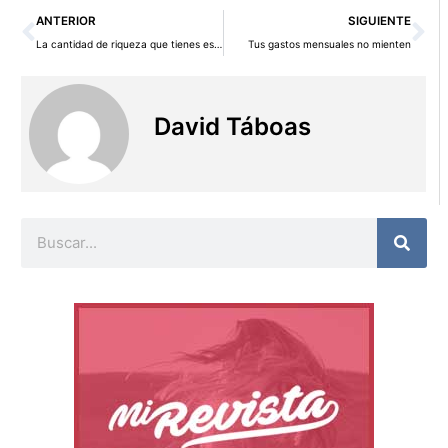
Ant
Si
ANTERIOR
SIGUIENTE
La cantidad de riqueza que tienes es la cantidad de riqueza que crees que debes tener
Tus gastos mensuales no mienten
David Táboas
Buscar