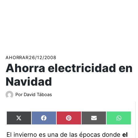
AHORRAR
26/12/2008
Ahorra electricidad en
Navidad
Por
David Táboas
Compartir
Compartir
Compartir
Compartir
Compart
X
Facebook
Pinterest
Email
WhatsA
en
en
en
en
en
(Twitter)
El invierno es una de las épocas donde
el