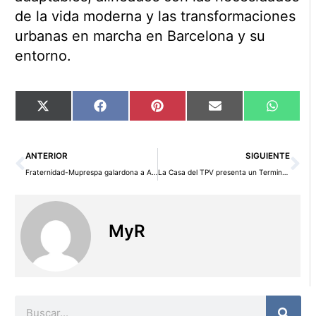
de la vida moderna y las transformaciones
urbanas en marcha en Barcelona y su
entorno.
Compartir
Compartir
Compartir
Compartir
Compart
X
Facebook
Pinterest
Email
WhatsA
en
en
en
en
en
(Twitter)
Ant
Si
ANTERIOR
SIGUIENTE
Fraternidad-Muprespa galardona a ABANCA, Deloitte, Sage Spain, Teknia y Valeo por sus excelencias en prácticas preventivas
La Casa del TPV presenta un Terminal Integrado para Pagos con VeriFactu, Métodos Tradicionales y Bitcoin
MyR
Buscar