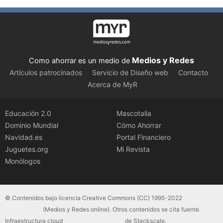
Medios y Redes
Como ahorrar es un medio de
Artículos patrocinados
Servicio de Diseño web
Contacto
Acerca de MyR
Educación 2.0
Mascotalia
Dominio Mundial
Cómo Ahorrar
Navidad.es
Portal Financiero
Juguetes.org
Mi Revista
Monólogos
© Contenidos bajo licencia Creative Commons (CC) 1995-2022
Color Vivo
Internet, SLU
(Medios y Redes online). Otros contenidos se cita fuente.
Infraestructura cloud
servidores dedicados
de Stackscale.