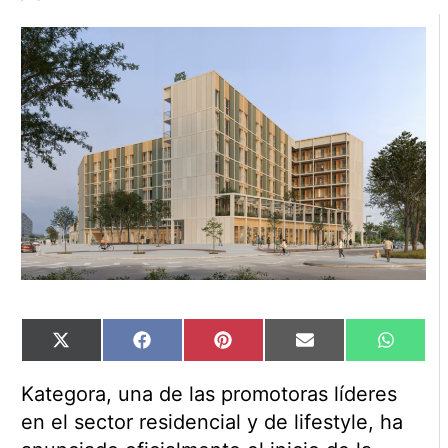
Compartir
Compartir
Compartir
Compartir
Compart
X
Facebook
Pinterest
Email
WhatsA
en
en
en
en
en
(Twitter)
Kategora, una de las promotoras líderes
en el sector residencial y de lifestyle, ha