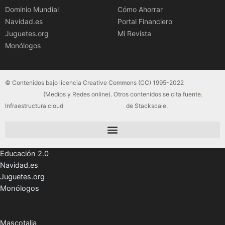
Dominio Mundial
Cómo Ahorrar
Navidad.es
Portal Financiero
Juguetes.org
Mi Revista
Monólogos
© Contenidos bajo licencia Creative Commons (CC) 1995-2022
Color Vivo
Internet, SLU
(Medios y Redes online). Otros contenidos se cita fuente.
Infraestructura cloud
servidores dedicados
de Stackscale.
Educación 2.0
Navidad.es
Juguetes.org
Monólogos
Mascotalia