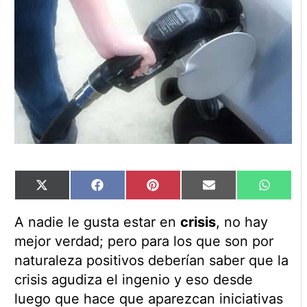
Compartir
Compartir
Compartir
Compartir
Compart
X
Facebook
Pinterest
Email
WhatsA
en
en
en
en
en
(Twitter)
A nadie le gusta estar en
crisis
, no hay
mejor verdad; pero para los que son por
naturaleza positivos deberían saber que la
crisis agudiza el ingenio y eso desde
luego que hace que aparezcan iniciativas