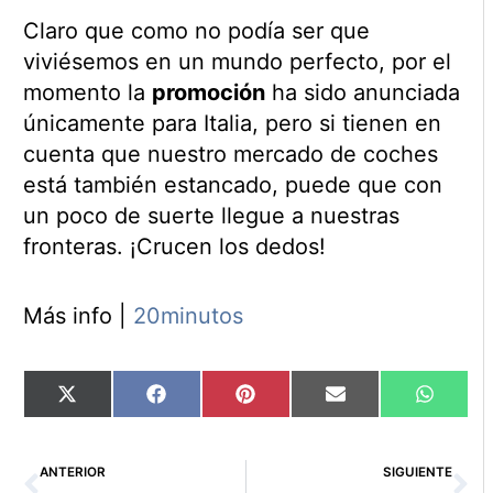
Claro que como no podía ser que
viviésemos en un mundo perfecto, por el
momento la
promoción
ha sido anunciada
únicamente para Italia, pero si tienen en
cuenta que nuestro mercado de coches
está también estancado, puede que con
un poco de suerte llegue a nuestras
fronteras. ¡Crucen los dedos!
Más info |
20minutos
Compartir
Compartir
Compartir
Compartir
Compart
X
Facebook
Pinterest
Email
WhatsA
en
en
en
en
en
(Twitter)
Ant
Si
ANTERIOR
SIGUIENTE