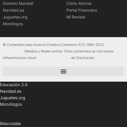
Dominio Mundial
Cómo Ahorrar
Navidad.es
Portal Financiero
Juguetes.org
Mi Revista
Monólogos
© Contenidos bajo licencia Creative Commons (CC) 1995-2022
Color Vivo
Internet, SLU
(Medios y Redes online). Otros contenidos se cita fuente.
Infraestructura cloud
servidores dedicados
de Stackscale.
Educación 2.0
Navidad.es
Juguetes.org
Monólogos
Mascotalia