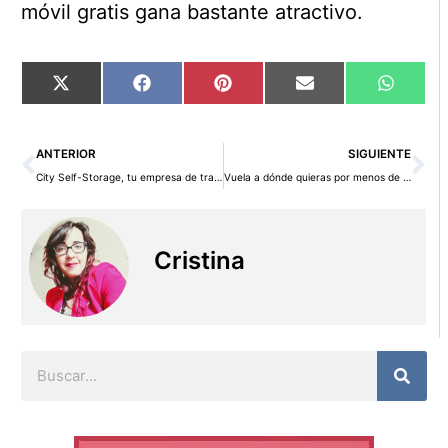
móvil gratis gana bastante atractivo.
Compartir
Compartir
Compartir
Compartir
Compart
X
Facebook
Pinterest
Email
WhatsA
en
en
en
en
en
(Twitter)
Ant
Si
ANTERIOR
SIGUIENTE
City Self-Storage, tu empresa de trasteros
Vuela a dónde quieras por menos de 30 euros con Vueling
Cristina
Buscar