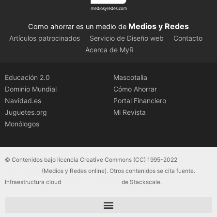
Medios y Redes
Como ahorrar es un medio de
Artículos patrocinados
Servicio de Diseño web
Contacto
Acerca de MyR
Educación 2.0
Mascotalia
Dominio Mundial
Cómo Ahorrar
Navidad.es
Portal Financiero
Juguetes.org
Mi Revista
Monólogos
© Contenidos bajo licencia Creative Commons (CC) 1995-2022
Color Vivo
Internet, SLU
(Medios y Redes online). Otros contenidos se cita fuente.
Infraestructura cloud
servidores dedicados
de Stackscale.