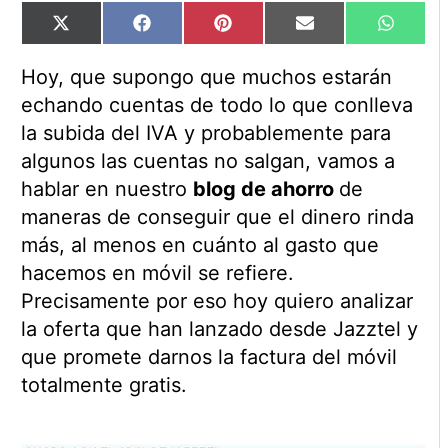
Compartir
Compartir
Compartir
Compartir
Compart
X
Facebook
Pinterest
Email
WhatsA
en
en
en
en
en
(Twitter)
Hoy, que supongo que muchos estarán
echando cuentas de todo lo que conlleva
la subida del IVA y probablemente para
algunos las cuentas no salgan, vamos a
hablar en nuestro
blog de ahorro
de
maneras de conseguir que el dinero rinda
más, al menos en cuánto al gasto que
hacemos en móvil se refiere.
Precisamente por eso hoy quiero analizar
la oferta que han lanzado desde Jazztel y
que promete darnos la factura del móvil
totalmente gratis.