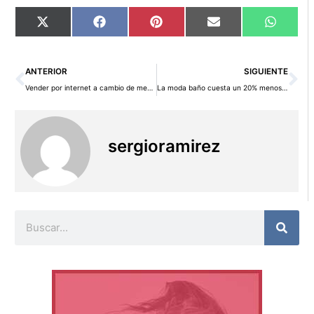
Compartir
Compartir
Compartir
Compartir
Compart
X
Facebook
Pinterest
Email
WhatsA
en
en
en
en
en
(Twitter)
Ant
Si
ANTERIOR
SIGUIENTE
Vender por internet a cambio de menciones en redes sociales
La moda baño cuesta un 20% menos hoy en C&A
sergioramirez
Buscar