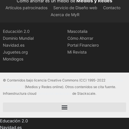
Medios y Redes
Como ahorrar es un medio de
Artículos patrocinados
Servicio de Diseño web
Contacto
Acerca de MyR
Educación 2.0
Mascotalia
Dominio Mundial
Cómo Ahorrar
Navidad.es
Portal Financiero
Juguetes.org
Mi Revista
Monólogos
© Contenidos bajo licencia Creative Commons (CC) 1995-2022
Color Vivo
Internet, SLU
(Medios y Redes online). Otros contenidos se cita fuente.
Infraestructura cloud
servidores dedicados
de Stackscale.
Educación 2.0
Navidad.es