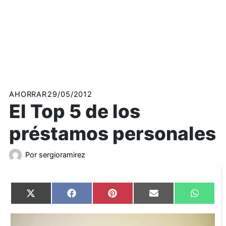
AHORRAR
29/05/2012
El Top 5 de los
préstamos personales
Por
sergioramirez
Compartir
Compartir
Compartir
Compartir
Compart
X
Facebook
Pinterest
Email
WhatsA
en
en
en
en
en
(Twitter)