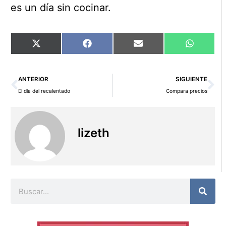
es un día sin cocinar.
Compartir
Compartir
Compartir
Comparti
X
Facebook
Email
WhatsAp
en
en
en
en
(Twitter)
Ant
Si
ANTERIOR
SIGUIENTE
El día del recalentado
Compara precios
lizeth
Buscar