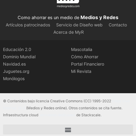
Medios y Redes
Como ahorrar es un medio de
Artículos patrocinados
Servicio de Diseño web
Contacto
Acerca de MyR
Educación 2.0
Mascotalia
Dominio Mundial
Cómo Ahorrar
Navidad.es
Portal Financiero
Juguetes.org
Mi Revista
Monólogos
© Contenidos bajo licencia Creative Commons (CC) 1995-2022
Color Vivo
Internet, SLU
(Medios y Redes online). Otros contenidos se cita fuente.
Infraestructura cloud
servidores dedicados
de Stackscale.