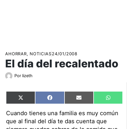
AHORRAR
,
NOTICIAS
24/01/2008
El día del recalentado
Por
lizeth
Compartir
Compartir
Compartir
Comparti
X
Facebook
Email
WhatsAp
en
en
en
en
(Twitter)
Cuando tienes una familia es muy común
que al final del día te das cuenta que