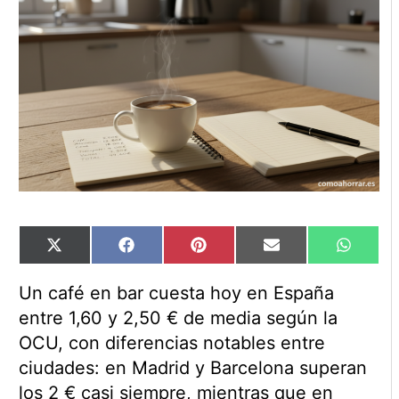
Compartir
Compartir
Compartir
Compartir
Compart
X
Facebook
Pinterest
Email
WhatsA
en
en
en
en
en
(Twitter)
Un café en bar cuesta hoy en España
entre 1,60 y 2,50 € de media según la
OCU, con diferencias notables entre
ciudades: en Madrid y Barcelona superan
los 2 € casi siempre, mientras que en