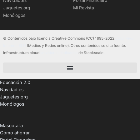
Navidad.es
Portal Financiero
Juguetes.org
Mi Revista
Monólogos
© Contenidos bajo licencia Creative Commons (CC) 1995-2022
Color Vivo
Internet, SLU
(Medios y Redes online). Otros contenidos se cita fuente.
Infraestructura cloud
servidores dedicados
de Stackscale.
Educación 2.0
Navidad.es
Juguetes.org
Monólogos
Mascotalia
Cómo ahorrar
Portal Financiero