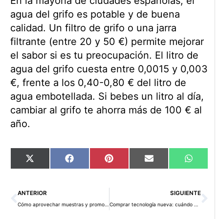
En la mayoría de ciudades españolas, el
agua del grifo es potable y de buena
calidad. Un filtro de grifo o una jarra
filtrante (entre 20 y 50 €) permite mejorar
el sabor si es tu preocupación. El litro de
agua del grifo cuesta entre 0,0015 y 0,003
€, frente a los 0,40-0,80 € del litro de
agua embotellada. Si bebes un litro al día,
cambiar al grifo te ahorra más de 100 € al
año.
Compartir
Compartir
Compartir
Compartir
Compart
X
Facebook
Pinterest
Email
WhatsA
en
en
en
en
en
(Twitter)
Ant
Si
ANTERIOR
SIGUIENTE
Cómo aprovechar muestras y promociones para ahorrar en el día a día
Comprar tecnología nueva: cuándo merece la pena y cuándo no