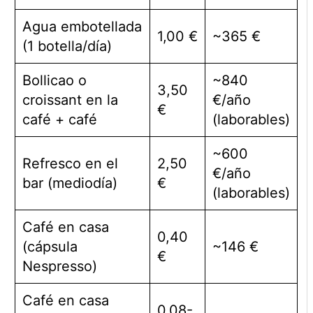
Agua embotellada
1,00 €
~365 €
(1 botella/día)
Bollicao o
~840
3,50
croissant en la
€/año
€
café + café
(laborables)
~600
Refresco en el
2,50
€/año
bar (mediodía)
€
(laborables)
Café en casa
0,40
(cápsula
~146 €
€
Nespresso)
Café en casa
0,08-