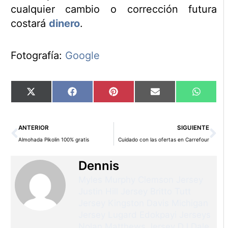
cualquier cambio o corrección futura
costará
dinero
.
Fotografía:
Google
Compartir
Compartir
Compartir
Compartir
Compart
X
Facebook
Pinterest
Email
WhatsA
en
en
en
en
en
(Twitter)
Ant
Si
ANTERIOR
SIGUIENTE
Almohada Pikolin 100% gratis
Cuidado con las ofertas en Carrefour
Dennis
Myles Murphy Clemson Jersey
Justin Hill Jersey
Britto Tutt
Jersey
Kingston Davis Michigan
Jersey
Lugard Edokpayi Jerseys
Nolan Matthews Jersey
DJ Dale