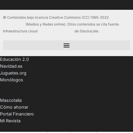
© Contenidos bajo licencia Creative Commons (CC) 1995-2022
Color Vivo
Internet, SLU
(Medios y Redes online). Otros contenidos se cita fuente.
Infraestructura cloud
servidores dedicados
de Stackscale.
Educación 2.0
Navidad.es
Juguetes.org
Monólogos
Mascotalia
Cómo ahorrar
Portal Financiero
Mi Revista