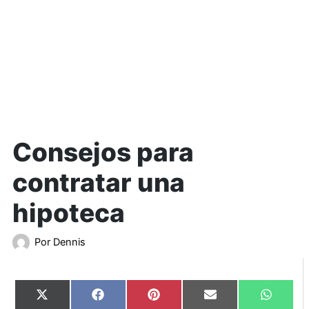
Consejos para
contratar una
hipoteca
Por
Dennis
Compartir
Compartir
Compartir
Compartir
Compart
X
Facebook
Pinterest
Email
WhatsA
en
en
en
en
en
(Twitter)