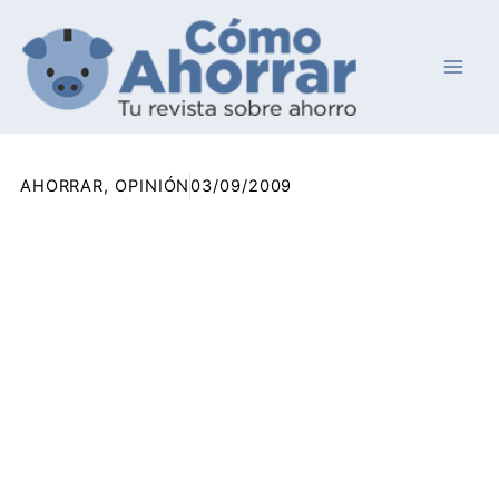
Ir
al
contenido
AHORRAR
,
OPINIÓN
03/09/2009