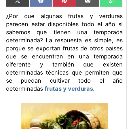
Compartir
Compartir
Compartir
Compartir
Compart
X
Facebook
Pinterest
Email
WhatsA
en
en
en
en
en
(Twitter)
¿Por que algunas frutas y verduras
parecen estar disponibles todo el año si
sabemos que tienen una temporada
determinada? La respuesta es simple, es
porque se exportan frutas de otros países
que se encuentran en una temporada
diferente y también que existen
determinadas técnicas que permiten que
se puedan cultivar todo el año
determinadas
frutas y verduras
.