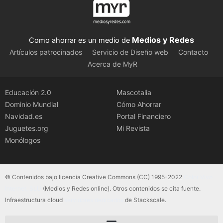
Medios y Redes
Como ahorrar es un medio de
Artículos patrocinados
Servicio de Diseño web
Contacto
Acerca de MyR
Educación 2.0
Mascotalia
Dominio Mundial
Cómo Ahorrar
Navidad.es
Portal Financiero
Juguetes.org
Mi Revista
Monólogos
© Contenidos bajo licencia Creative Commons (CC) 1995-2022
Color Vivo
Internet, SLU
(Medios y Redes online). Otros contenidos se cita fuente.
Infraestructura cloud
servidores dedicados
de Stackscale.