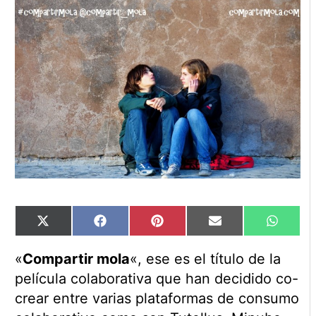
Compartir
Compartir
Compartir
Compartir
Compart
X
Facebook
Pinterest
Email
WhatsA
en
en
en
en
en
(Twitter)
«
Compartir mola
«, ese es el título de la
película colaborativa que han decidido co-
crear entre varias plataformas de consumo