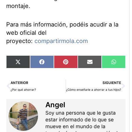
montaje.
Para más información, podéis acudir a la
web oficial del
proyecto:
compartirmola.com
Compartir
Compartir
Compartir
Compartir
Compart
X
Facebook
Pinterest
Email
WhatsA
en
en
en
en
en
(Twitter)
Ant
Si
ANTERIOR
SIGUIENTE
¿Por qué ahorrar?
¿Cómo enseñarle a ahorrar a tus hijos?
Angel
Soy una persona que le gusta
estar informado de lo que se
mueve en el mundo de la