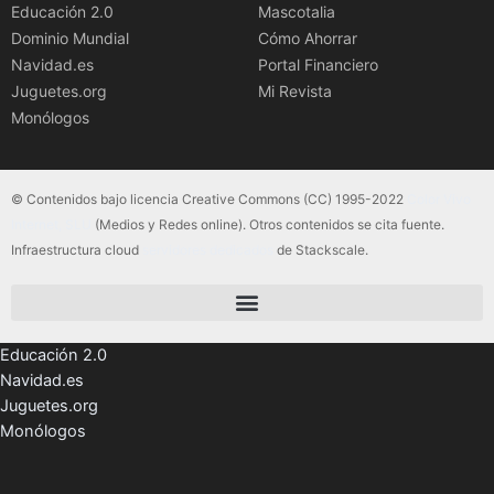
Educación 2.0
Mascotalia
Dominio Mundial
Cómo Ahorrar
Navidad.es
Portal Financiero
Juguetes.org
Mi Revista
Monólogos
© Contenidos bajo licencia Creative Commons (CC) 1995-2022
Color Vivo
Internet, SLU
(Medios y Redes online). Otros contenidos se cita fuente.
Infraestructura cloud
servidores dedicados
de Stackscale.
Educación 2.0
Navidad.es
Juguetes.org
Monólogos