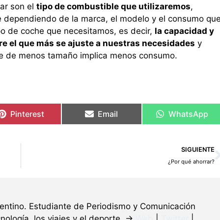
ar son el
tipo de combustible que utilizaremos
,
le dependiendo de la marca, el modelo y el consumo qu
ipo de coche que necesitamos, es decir,
la capacidad y
re el que más se ajuste a nuestras necesidades
y
he de menos tamaño implica menos consumo.
Pinterest
Email
WhatsApp
SIGUIENTE
¿Por qué ahorrar?
gentino. Estudiante de Periodismo y Comunicación
nología, los viajes y el deporte. →
Web
|
Twitter
|