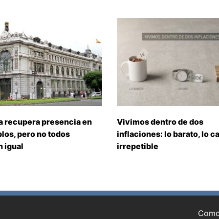
a recupera presencia en
Vivimos dentro de dos
los, pero no todos
inflaciones: lo barato, lo ca
 igual
irrepetible
Como 