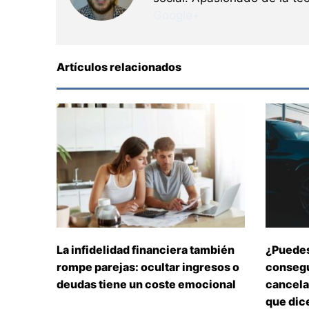
Google+
Artículos relacionados
La infidelidad financiera también
¿Puedes
rompe parejas: ocultar ingresos o
consegu
deudas tiene un coste emocional
cancelar
que dice