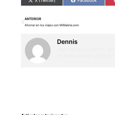
X (Twitter)
Facebook
Ant
ANTERIOR
Ahorrar en los viajes con MiMaleta.com
Dennis
Myles Murphy Clemson Jer
Michigan Jersey
Lugard Edo