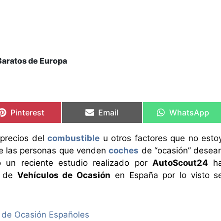
Baratos de Europa
Compartir
Compartir
Compartir
Compartir
Compartir
Compartir
en
en
en
en
en
en
Pinterest
Email
WhatsApp
 precios del
combustible
u otros factores que no esto
ue las personas que venden
coches
de “ocasión” desea
o un reciente estudio realizado por
AutoScout24
h
a de
Vehículos de Ocasión
en España por lo visto s