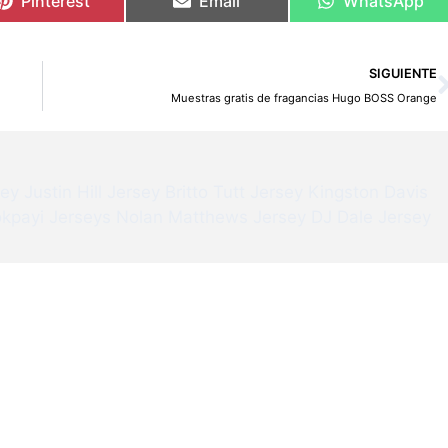
Pinterest
Email
WhatsApp
SIGUIENTE
Muestras gratis de fragancias Hugo BOSS Orange
sey
Justin Hill Jersey
Britto Tutt Jersey
Kingston Davis
kpayi Jerseys
Nolan Matthews Jersey
DJ Dale Jersey