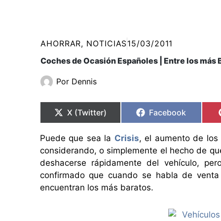
AHORRAR
,
NOTICIAS
15/03/2011
Coches de Ocasión Españoles | Entre los más 
Por
Dennis
Compartir
Compartir
Compartir
Compartir
en
en
en
en
X (Twitter)
Facebook
Puede que sea la
Crisis
, el aumento de los
considerando, o simplemente el hecho de q
deshacerse rápidamente del vehículo, per
confirmado que cuando se habla de vent
encuentran los más baratos.