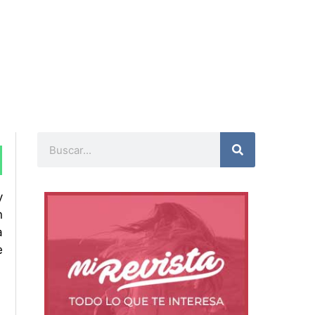
Buscar
y
n
a
e