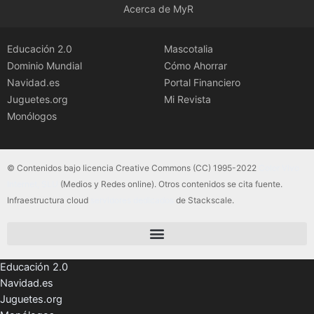
Acerca de MyR
Educación 2.0
Mascotalia
Dominio Mundial
Cómo Ahorrar
Navidad.es
Portal Financiero
Juguetes.org
Mi Revista
Monólogos
© Contenidos bajo licencia Creative Commons (CC) 1995-2022
Color Vivo
Internet, SLU
(Medios y Redes online). Otros contenidos se cita fuente.
Infraestructura cloud
servidores dedicados
de Stackscale.
Educación 2.0
Navidad.es
Juguetes.org