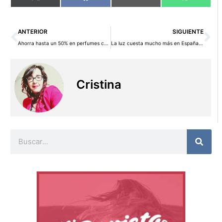
en
en
en
en
(Twitter)
Ant
Si
ANTERIOR
SIGUIENTE
Ahorra hasta un 50% en perfumes con Los más vendidos de Bodybell
La luz cuesta mucho más en España que en el resto de la UE
Cristina
Buscar