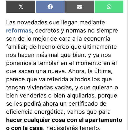
Compartir
Compartir
Compartir
Comparti
X
Facebook
Email
WhatsAp
en
en
en
en
(Twitter)
Las novedades que llegan mediante
reformas
, decretos y normas no siempre
son de lo mejor de cara a la economía
familiar; de hecho creo que últimamente
nos hacen más mal que bien, y ya nos
ponemos a temblar en el momento en el
que sacan una nueva. Ahora, la última,
parece que va referida a todos los que
tengan viviendas vacías, y que quieran o
bien venderlas o bien alquilarlas, porque
se les pedirá ahora un certificado de
eficiencia energética, vamos que para
hacer cualquier cosa con el apartamento
o con la casa
, necesitarás tenerlo.