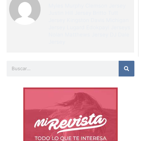
Myles Murphy Clemson Jersey
Justin Hill Jersey
Britto Tutt
Jersey
Kingston Davis Michigan
Jersey
Lugard Edokpayi Jerseys
Nolan Matthews Jersey
DJ Dale
Jersey
Buscar