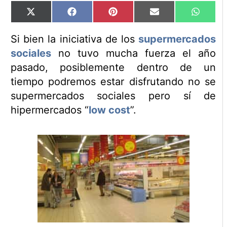
Compartir
Compartir
Compartir
Compartir
Compart
X
Facebook
Pinterest
Email
WhatsA
en
en
en
en
en
(Twitter)
Si bien la iniciativa de los
supermercados
sociales
no tuvo mucha fuerza el año
pasado, posiblemente dentro de un
tiempo podremos estar disfrutando no se
supermercados sociales pero sí de
hipermercados “
low cost
”.