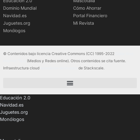
Educación 2.0
Mascotalia
Dominio Mundial
Cómo Ahorrar
Navidad.es
Portal Financiero
Juguetes.org
Mi Revista
Monólogos
© Contenidos bajo licencia Creative Commons (CC) 1995-2022
Color Vivo
Internet, SLU
(Medios y Redes online). Otros contenidos se cita fuente.
Infraestructura cloud
servidores dedicados
de Stackscale.
Educación 2.0
Navidad.es
Juguetes.org
Monólogos