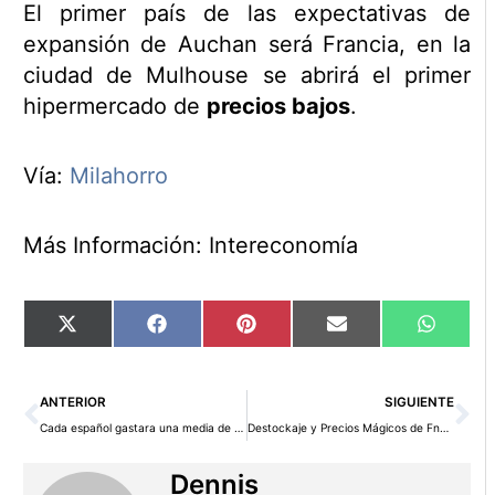
El primer país de las expectativas de
expansión de Auchan será Francia, en la
ciudad de Mulhouse se abrirá el primer
hipermercado de
precios bajos
.
Vía:
Milahorro
Más Información: Intereconomía
Compartir
Compartir
Compartir
Compartir
Compart
X
Facebook
Pinterest
Email
WhatsA
en
en
en
en
en
(Twitter)
Ant
Si
ANTERIOR
SIGUIENTE
Cada español gastara una media de 75 euros en las rebajas de invierno
Destockaje y Precios Mágicos de Fnac, grandes descuentos y ofertas
Dennis