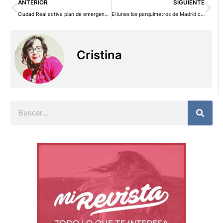
Ant
Si
ANTERIOR
SIGUIENTE
Ciudad Real activa plan de emergencias para combatir el hambre
El lunes los parquímetros de Madrid costarán más. ¡Acuérdense del ticket!
Cristina
Buscar