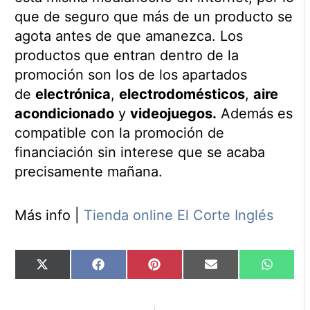
que de seguro que más de un producto se
agota antes de que amanezca. Los
productos que entran dentro de la
promoción son los de los apartados
de
electrónica
,
electrodomésticos
,
aire
acondicionado
y
videojuegos.
Además es
compatible con la promoción de
financiación sin interese que se acaba
precisamente mañana.
Más info |
Tienda online El Corte Inglés
Compartir
Compartir
Compartir
Compartir
Compart
X
Facebook
Pinterest
Email
WhatsA
en
en
en
en
en
(Twitter)