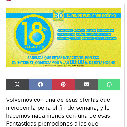
Compartir
Compartir
Compartir
Compartir
Compart
X
Facebook
Pinterest
Email
WhatsA
en
en
en
en
en
(Twitter)
Volvemos con una de esas ofertas que
merecen la pena el fin de semana, y lo
hacemos nada menos con una de esas
Fantásticas promociones a las que