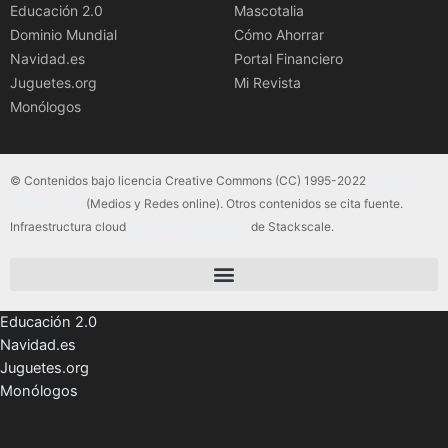
Educación 2.0
Mascotalia
Dominio Mundial
Cómo Ahorrar
Navidad.es
Portal Financiero
Juguetes.org
Mi Revista
Monólogos
© Contenidos bajo licencia Creative Commons (CC) 1995-2022
Color Vivo
Internet, SLU
(Medios y Redes online). Otros contenidos se cita fuente.
Infraestructura cloud
servidores dedicados
de Stackscale.
Educación 2.0
Navidad.es
Juguetes.org
Monólogos