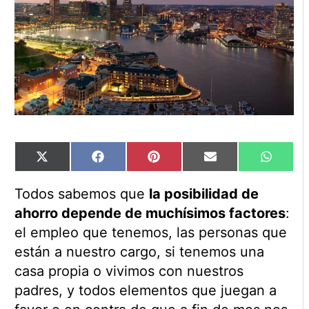
Compartir
Compartir
Compartir
Compartir
Compart
X
Facebook
Pinterest
Email
WhatsA
en
en
en
en
en
(Twitter)
Todos sabemos que
la posibilidad de
ahorro depende de muchísimos factores
:
el empleo que tenemos, las personas que
están a nuestro cargo, si tenemos una
casa propia o vivimos con nuestros
padres, y todos elementos que juegan a