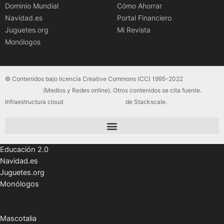
Dominio Mundial
Cómo Ahorrar
Navidad.es
Portal Financiero
Juguetes.org
Mi Revista
Monólogos
© Contenidos bajo licencia Creative Commons (CC) 1995-2022
Color Vivo
Internet, SLU
(Medios y Redes online). Otros contenidos se cita fuente.
Infraestructura cloud
servidores dedicados
de Stackscale.
Educación 2.0
Navidad.es
Juguetes.org
Monólogos
Mascotalia