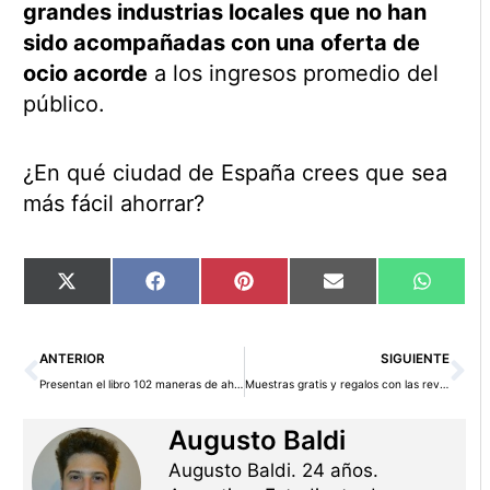
grandes industrias locales que no han
sido acompañadas con una oferta de
ocio acorde
a los ingresos promedio del
público.
¿En qué ciudad de España crees que sea
más fácil ahorrar?
Compartir
Compartir
Compartir
Compartir
Compart
X
Facebook
Pinterest
Email
WhatsA
en
en
en
en
en
(Twitter)
Ant
Si
ANTERIOR
SIGUIENTE
Presentan el libro 102 maneras de ahorrar dinero en Disney
Muestras gratis y regalos con las revistas de junio
Augusto Baldi
Augusto Baldi. 24 años.