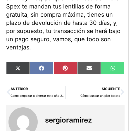
Spex te mandan tus lentillas de forma
gratuita, sin compra máxima, tienes un
plazo de devolución de hasta 30 días, y,
por supuesto, tu transacción se hará bajo
un pago seguro, vamos, que todo son
ventajas.
Compartir
Compartir
Compartir
Compartir
Compart
X
Facebook
Pinterest
Email
WhatsA
en
en
en
en
en
(Twitter)
Ant
Si
ANTERIOR
SIGUIENTE
Como empezar a ahorrar este año 2012
Cómo buscar un piso barato
sergioramirez