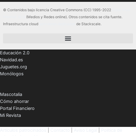
© Contenidos bajo licencia Creative Commons (CC) 1995-2022
Color Vivo
Internet, SLU
(Medios y Redes online). Otros contenidos se cita fuente.
Infraestructura cloud
servidores dedicados
de Stackscale.
Educación 2.0
Navidad.es
Juguetes.org
Monólogos
Mascotalia
Cómo ahorrar
Portal Financiero
Mi Revista
Artículos patrocinados
|
Contacto
|
Aviso Legal
|
Política de