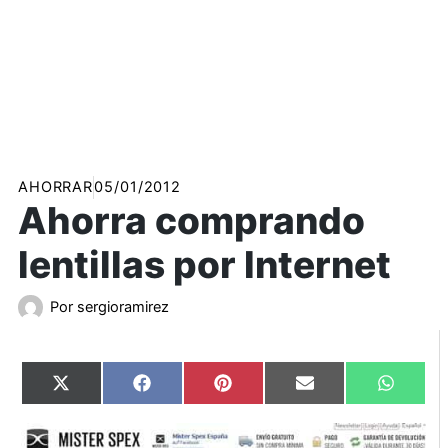
AHORRAR
05/01/2012
Ahorra comprando
lentillas por Internet
Por
sergioramirez
Compartir
Compartir
Compartir
Compartir
Compart
X
Facebook
Pinterest
Email
WhatsA
en
en
en
en
en
(Twitter)