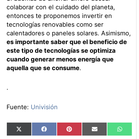
colaborar con el cuidado del planeta,
entonces te proponemos invertir en
tecnologías renovables como ser
calentadores o paneles solares. Asimismo,
es importante saber que el beneficio de
este tipo de tecnologías se optimiza
cuando generar menos energía que
aquella que se consume
.
.
Fuente:
Univisión
Compartir
Compartir
Compartir
Compartir
Compart
X
Facebook
Pinterest
Email
WhatsA
en
en
en
en
en
(Twitter)