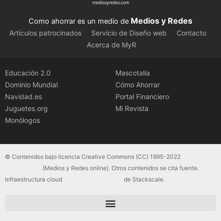
Medios y Redes
Como ahorrar es un medio de
Artículos patrocinados
Servicio de Diseño web
Contacto
Acerca de MyR
Educación 2.0
Mascotalia
Dominio Mundial
Cómo Ahorrar
Navidad.es
Portal Financiero
Juguetes.org
Mi Revista
Monólogos
© Contenidos bajo licencia Creative Commons (CC) 1995-2022
Color Vivo
Internet, SLU
(Medios y Redes online). Otros contenidos se cita fuente.
Infraestructura cloud
servidores dedicados
de Stackscale.