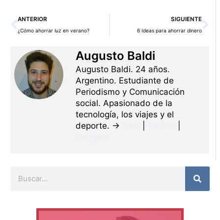
Ant
Si
ANTERIOR
SIGUIENTE
¿Cómo ahorrar luz en verano?
6 Ideas para ahorrar dinero
Augusto Baldi
Augusto Baldi. 24 años.
Argentino. Estudiante de
Periodismo y Comunicación
social. Apasionado de la
tecnología, los viajes y el
deporte. →
Web
|
Twitter
|
Google+
Buscar