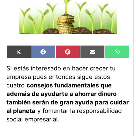
Compartir
Compartir
Compartir
Compartir
Compart
X
Facebook
Pinterest
Email
WhatsA
en
en
en
en
en
(Twitter)
Si estás interesado en hacer crecer tu
empresa pues entonces sigue estos
cuatro
consejos fundamentales que
además de ayudarte a ahorrar dinero
también serán de gran ayuda para cuidar
al planeta
y fomentar la responsabilidad
social empresarial.