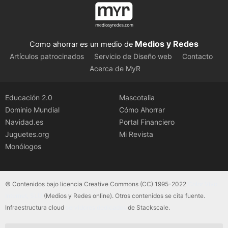
Medios y Redes
Como ahorrar es un medio de
Artículos patrocinados
Servicio de Diseño web
Contacto
Acerca de MyR
Educación 2.0
Mascotalia
Dominio Mundial
Cómo Ahorrar
Navidad.es
Portal Financiero
Juguetes.org
Mi Revista
Monólogos
© Contenidos bajo licencia Creative Commons (CC) 1995-2022
Color Vivo
Internet, SLU
(Medios y Redes online). Otros contenidos se cita fuente.
Infraestructura cloud
servidores dedicados
de Stackscale.