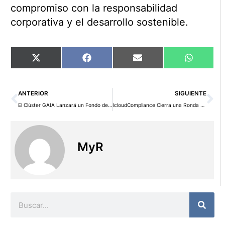
compromiso con la responsabilidad
corporativa y el desarrollo sostenible.
Compartir
Compartir
Compartir
Comparti
X
Facebook
Email
WhatsAp
en
en
en
en
(Twitter)
Ant
Si
ANTERIOR
SIGUIENTE
El Clúster GAIA Lanzará un Fondo de Capital Riesgo y una Plataforma de Inteligencia Estratégica para Impulsar el Desarrollo Tecnológico
IcloudCompliance Cierra una Ronda de Inversión de 2 Millones de Euros con Liderazgo de HWK Tech Investment
MyR
Buscar