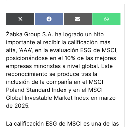
Compartir
Compartir
Compartir
Comparti
X
Facebook
Email
WhatsAp
en
en
en
en
(Twitter)
Żabka Group S.A. ha logrado un hito
importante al recibir la calificación más
alta, ‘AAA’, en la evaluación ESG de MSCI,
posicionándose en el 10% de las mejores
empresas minoristas a nivel global. Este
reconocimiento se produce tras la
inclusión de la compañía en el MSCI
Poland Standard Index y en el MSCI
Global Investable Market Index en marzo
de 2025.
La calificación ESG de MSCI es una de las