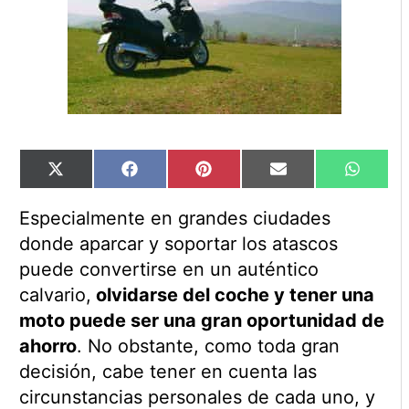
Compartir
Compartir
Compartir
Compartir
Compart
X
Facebook
Pinterest
Email
WhatsA
en
en
en
en
en
(Twitter)
Especialmente en grandes ciudades
donde aparcar y soportar los atascos
puede convertirse en un auténtico
calvario,
olvidarse del coche y tener una
moto puede ser una gran oportunidad de
ahorro
. No obstante, como toda gran
decisión, cabe tener en cuenta las
circunstancias personales de cada uno, y