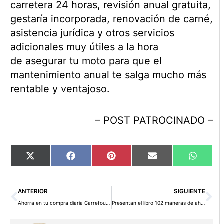
carretera 24 horas, revisión anual gratuita,
gestaría incorporada, renovación de carné,
asistencia jurídica y otros servicios
adicionales muy útiles a la hora
de asegurar tu moto para que el
mantenimiento anual te salga mucho más
rentable y ventajoso.
– POST PATROCINADO –
Compartir
Compartir
Compartir
Compartir
Compart
X
Facebook
Pinterest
Email
WhatsA
en
en
en
en
en
(Twitter)
Ant
Si
ANTERIOR
SIGUIENTE
Ahorra en tu compra diaria Carrefour repostando en Cepsa
Presentan el libro 102 maneras de ahorrar dinero en Disney