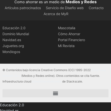
Medios y Redes
Como ahorrar es un medio de
Artículos patrocinados
Servicio de Diseño web
Contacto
Acerca de MyR
Educación 2.0
Mascotalia
Dominio Mundial
Cómo Ahorrar
Navidad.es
Portal Financiero
Juguetes.org
Mi Revista
Monólogos
© Contenidos bajo licencia Creative Commons (CC) 1995-2022
Color Vivo
Internet, SLU
(Medios y Redes online). Otros contenidos se cita fuente.
Infraestructura cloud
servidores dedicados
de Stackscale.
Educación 2.0
Navidad.es