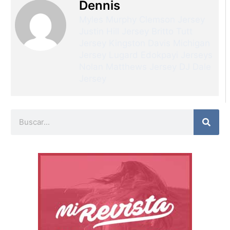
Dennis
Myles Murphy Clemson Jersey
Justin Hill Jersey
Britto Tutt
Jersey
Kingston Davis Michigan
Jersey
Lugard Edokpayi Jerseys
Nolan Matthews Jersey
DJ Dale
Jersey
Buscar