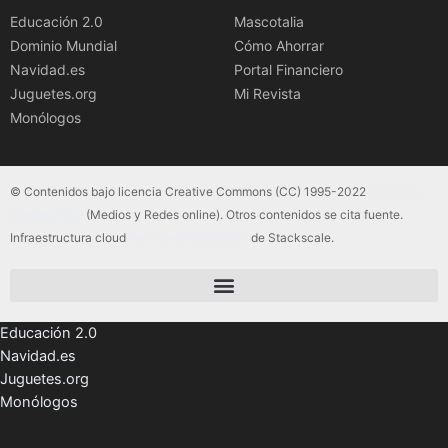
Educación 2.0
Mascotalia
Dominio Mundial
Cómo Ahorrar
Navidad.es
Portal Financiero
Juguetes.org
Mi Revista
Monólogos
© Contenidos bajo licencia Creative Commons (CC) 1995-2022
Color Vivo
Internet, SLU
(Medios y Redes online). Otros contenidos se cita fuente.
Infraestructura cloud
servidores dedicados
de Stackscale.
Educación 2.0
Navidad.es
Juguetes.org
Monólogos