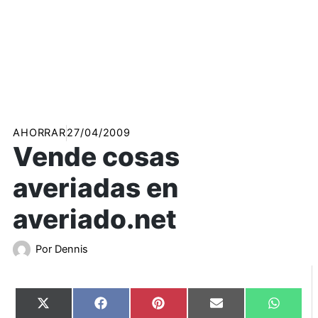
AHORRAR
27/04/2009
Vende cosas
averiadas en
averiado.net
Por
Dennis
Compartir
Compartir
Compartir
Compartir
Compart
X
Facebook
Pinterest
Email
WhatsA
en
en
en
en
en
(Twitter)