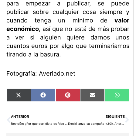
para empezar a publicar, se puede
publicar sobre cualquier cosa siempre y
cuando tenga un mínimo de
valor
económico
, así que no está de más probar
a ver si alguien quiere darnos unos
cuantos euros por algo que terminaríamos
tirando a la basura.
Fotografía: Averiado.net
Compartir
Compartir
Compartir
Compartir
Compart
X
Facebook
Pinterest
Email
WhatsA
en
en
en
en
en
(Twitter)
Ant
Si
ANTERIOR
SIGUIENTE
Revisión: ¿Por qué ese idiota es Rico y yo no? de Robert Shemin
Eroski lanza su campaña «30% Ahorra y Cuídate»