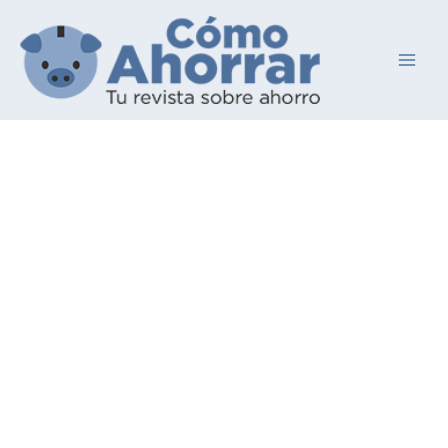
Ir
al
contenido