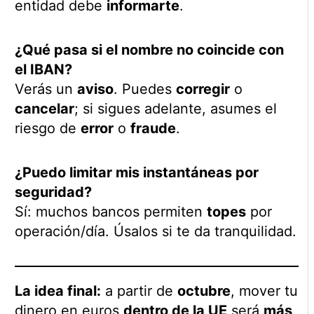
entidad debe
informarte
.
¿Qué pasa si el nombre no coincide con
el IBAN?
Verás un
aviso
. Puedes
corregir
o
cancelar
; si sigues adelante, asumes el
riesgo de
error
o
fraude
.
¿Puedo limitar mis instantáneas por
seguridad?
Sí: muchos bancos permiten
topes
por
operación/día. Úsalos si te da tranquilidad.
La idea final:
a partir de
octubre
, mover tu
dinero en euros
dentro de la UE
será
más