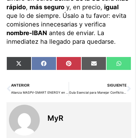
rápido
,
más seguro
y, en precio,
igual
que lo de siempre. Úsalo a tu favor: evita
comisiones innecesarias y verifica
nombre-IBAN
antes de enviar. La
inmediatez ha llegado para quedarse.
Compartir
Compartir
Compartir
Compartir
Compart
X
Facebook
Pinterest
Email
WhatsA
en
en
en
en
en
(Twitter)
Ant
Si
ANTERIOR
SIGUIENTE
Alianza MASPV-SMART ENERGY en China: Digitalización Energética a través de IA, Blockchain y la Creación de un Marketplace
Guía Esencial para Manejar Conflictos Familiares en la Empresa: 4+1 Claves por CEDEC
MyR