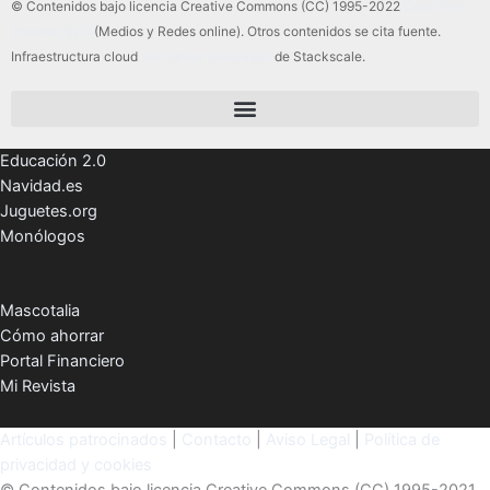
© Contenidos bajo licencia Creative Commons (CC) 1995-2022
Color Vivo
Internet, SLU
(Medios y Redes online). Otros contenidos se cita fuente.
Infraestructura cloud
servidores dedicados
de Stackscale.
Educación 2.0
Navidad.es
Juguetes.org
Monólogos
Mascotalia
Cómo ahorrar
Portal Financiero
Mi Revista
Artículos patrocinados
|
Contacto
|
Aviso Legal
|
Política de
privacidad y cookies
© Contenidos bajo licencia Creative Commons (CC) 1995-2021