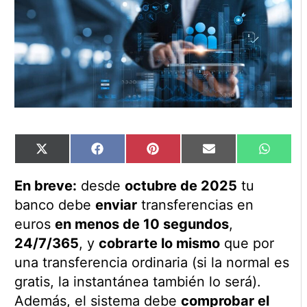
Compartir
Compartir
Compartir
Compartir
Compart
X
Facebook
Pinterest
Email
WhatsA
en
en
en
en
en
(Twitter)
En breve:
desde
octubre de 2025
tu
banco debe
enviar
transferencias en
euros
en menos de 10 segundos
,
24/7/365
, y
cobrarte lo mismo
que por
una transferencia ordinaria (si la normal es
gratis, la instantánea también lo será).
Además, el sistema debe
comprobar el