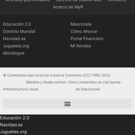
Acerca de MyR
Educación 2.0
Mascotalia
Dominio Mundial
Cómo Ahorrar
Navidad.es
Portal Financiero
Juguetes.org
Mi Revista
Monólogos
© Contenidos bajo licencia Creative Commons (CC) 1995-2022
Color Vivo
Internet, SLU
(Medios y Redes online). Otros contenidos se cita fuente.
Infraestructura cloud
servidores dedicados
de Stackscale.
Educación 2.0
Navidad.es
Juguetes.org