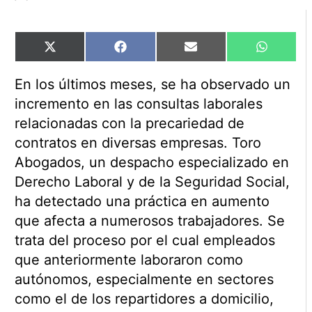
Compartir
Compartir
Compartir
Comparti
X
Facebook
Email
WhatsAp
en
en
en
en
(Twitter)
En los últimos meses, se ha observado un
incremento en las consultas laborales
relacionadas con la precariedad de
contratos en diversas empresas. Toro
Abogados, un despacho especializado en
Derecho Laboral y de la Seguridad Social,
ha detectado una práctica en aumento
que afecta a numerosos trabajadores. Se
trata del proceso por el cual empleados
que anteriormente laboraron como
autónomos, especialmente en sectores
como el de los repartidores a domicilio,