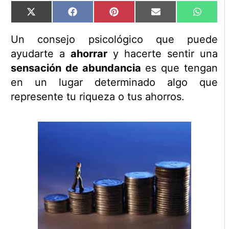
Compartir
Compartir
Compartir
Compartir
Compart
X
Facebook
Pinterest
Email
WhatsA
en
en
en
en
en
(Twitter)
Un consejo psicológico que puede
ayudarte a
ahorrar
y hacerte sentir una
sensación de abundancia
es que tengan
en un lugar determinado algo que
represente tu riqueza o tus ahorros.