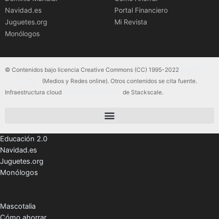
Navidad.es
Portal Financiero
Juguetes.org
Mi Revista
Monólogos
© Contenidos bajo licencia Creative Commons (CC) 1995-2022
Color Vivo
Internet, SLU
(Medios y Redes online). Otros contenidos se cita fuente.
Infraestructura cloud
servidores dedicados
de Stackscale.
Educación 2.0
Navidad.es
Juguetes.org
Monólogos
Mascotalia
Cómo ahorrar