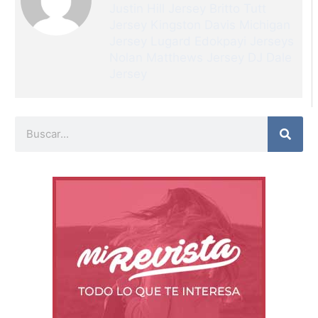
Justin Hill Jersey
Britto Tutt
Jersey
Kingston Davis Michigan
Jersey
Lugard Edokpayi Jerseys
Nolan Matthews Jersey
DJ Dale
Jersey
Buscar