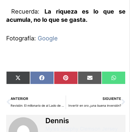
Recuerda:
La riqueza es lo que se
acumula, no lo que se gasta.
Fotografía:
Google
Compartir
Compartir
Compartir
Compartir
Compart
X
Facebook
Pinterest
Email
WhatsA
en
en
en
en
en
(Twitter)
Ant
Si
ANTERIOR
SIGUIENTE
Revisión: El millonario de al Lado de Thomas J. Stanley y William D. Danko
Invertir en oro ¿una buena inversión?
Dennis
Myles Murphy Clemson Jersey