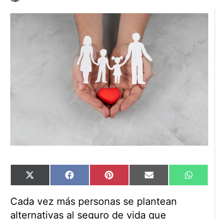
Compartir
Compartir
Compartir
Compartir
Compart
X
Facebook
Pinterest
Email
WhatsA
en
en
en
en
en
(Twitter)
Cada vez más personas se plantean
alternativas al seguro de vida que