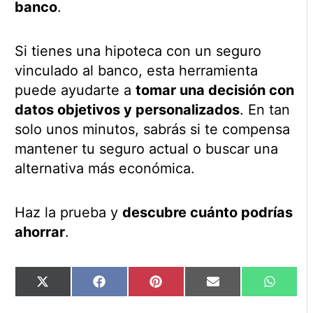
banco
.
Si tienes una hipoteca con un seguro
vinculado al banco, esta herramienta
puede ayudarte a
tomar una decisión con
datos objetivos y personalizados
. En tan
solo unos minutos, sabrás si te compensa
mantener tu seguro actual o buscar una
alternativa más económica.
Haz la prueba y
descubre cuánto podrías
ahorrar
.
Compartir
Compartir
Compartir
Compartir
Compart
X
Facebook
Pinterest
Email
WhatsA
en
en
en
en
en
(Twitter)