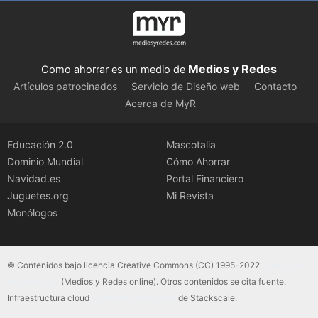
Medios y Redes
Como ahorrar es un medio de
Artículos patrocinados
Servicio de Diseño web
Contacto
Acerca de MyR
Educación 2.0
Mascotalia
Dominio Mundial
Cómo Ahorrar
Navidad.es
Portal Financiero
Juguetes.org
Mi Revista
Monólogos
© Contenidos bajo licencia Creative Commons (CC) 1995-2022
Color Vivo
Internet, SLU
(Medios y Redes online). Otros contenidos se cita fuente.
Infraestructura cloud
servidores dedicados
de Stackscale.