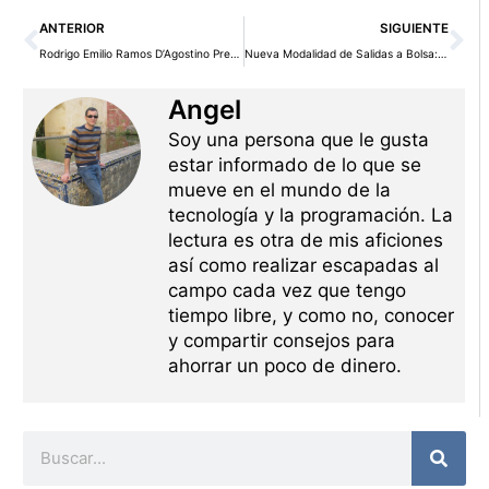
Ant
Si
ANTERIOR
SIGUIENTE
Rodrigo Emilio Ramos D’Agostino Presenta las Claves de las Tendencias de Inversión para 2026
Nueva Modalidad de Salidas a Bolsa: Flexibilidad y Sencillez de la CNMV y BME
Angel
Soy una persona que le gusta
estar informado de lo que se
mueve en el mundo de la
tecnología y la programación. La
lectura es otra de mis aficiones
así como realizar escapadas al
campo cada vez que tengo
tiempo libre, y como no, conocer
y compartir consejos para
ahorrar un poco de dinero.
Buscar