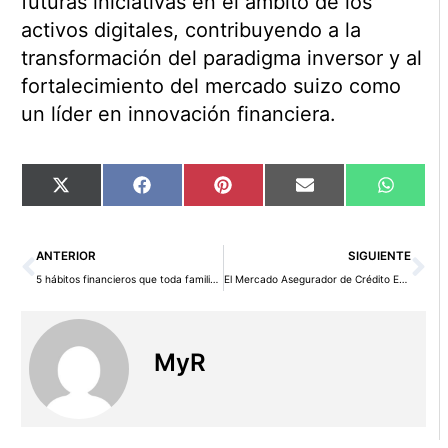
futuras iniciativas en el ámbito de los
activos digitales, contribuyendo a la
transformación del paradigma inversor y al
fortalecimiento del mercado suizo como
un líder en innovación financiera.
Compartir
Compartir
Compartir
Compartir
Compart
X
Facebook
Pinterest
Email
WhatsA
en
en
en
en
en
(Twitter)
Ant
Si
ANTERIOR
SIGUIENTE
5 hábitos financieros que toda familia debería enseñar
El Mercado Asegurador de Crédito Está Más Listo que Nunca, Afirma Aon
MyR