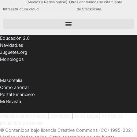
Internet, SLU
(Medios y Redes online). Otros contenidos se cita fuente.
Infraestructura cloud
servidores dedicados
de Stackscale.
Educación 2.0
Navidad.es
Juguetes.org
Monólogos
Mascotalia
Cómo ahorrar
Portal Financiero
Mi Revista
Artículos patrocinados
|
Contacto
|
Aviso Legal
|
Política de
privacidad y cookies
© Contenidos bajo licencia Creative Commons (CC) 1995-2021