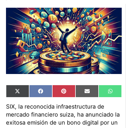
Compartir
Compartir
Compartir
Compartir
Compart
X
Facebook
Pinterest
Email
WhatsA
en
en
en
en
en
(Twitter)
SIX, la reconocida infraestructura de
mercado financiero suiza, ha anunciado la
exitosa emisión de un bono digital por un